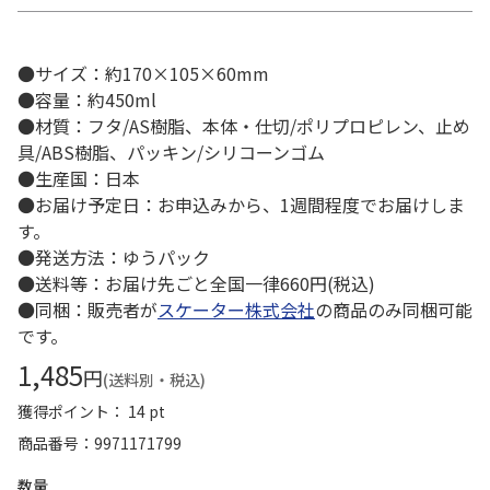
●サイズ：約170×105×60mm
●容量：約450ml
●材質：フタ/AS樹脂、本体・仕切/ポリプロピレン、止め
具/ABS樹脂、パッキン/シリコーンゴム
●生産国：日本
●お届け予定日：お申込みから、1週間程度でお届けしま
す。
●発送方法：ゆうパック
●送料等：お届け先ごと全国一律660円(税込)
●同梱：販売者が
スケーター株式会社
の商品のみ同梱可能
です。
1,485
円
(送料別・税込)
獲得ポイント： 14 pt
商品番号
9971171799
数量