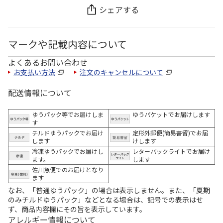
シェアする
マークや記載内容について
よくあるお問い合わせ
お支払い方法
注文のキャンセルについて
配送情報について
ゆうパック等でお届けしま
ゆうパケットでお届けします
す
チルドゆうパックでお届け
定形外郵便(簡易書留)でお届
します
けします
冷凍ゆうパックでお届けし
レターパックライトでお届け
ます。
します
佐川急便でのお届けとなり
ます
なお、「普通ゆうパック」の場合は表示しません。また、「夏期
のみチルドゆうパック」などとなる場合は、記号での表示はせ
ず、商品内容欄にその旨を表示しています。
アレルギー情報について