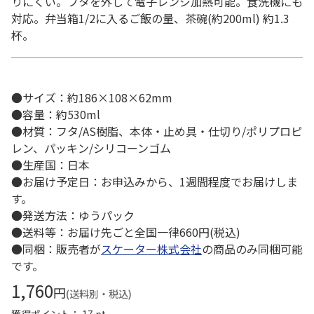
りにくい。フタを外して電子レンジ加熱可能。食洗機にも
対応。弁当箱1/2に入るご飯の量、茶碗(約200ml) 約1.3
杯。
●サイズ：約186×108×62mm
●容量：約530ml
●材質：フタ/AS樹脂、本体・止め具・仕切り/ポリプロピ
レン、パッキン/シリコーンゴム
●生産国：日本
●お届け予定日：お申込みから、1週間程度でお届けしま
す。
●発送方法：ゆうパック
●送料等：お届け先ごと全国一律660円(税込)
●同梱：販売者が
スケーター株式会社
の商品のみ同梱可能
です。
1,760
円
(送料別・税込)