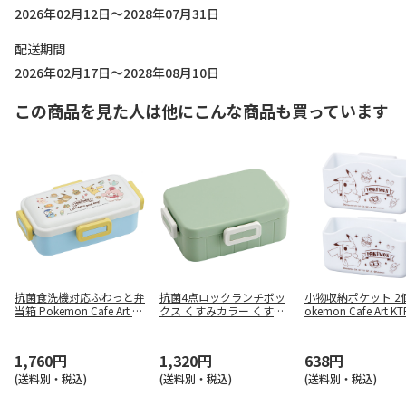
2026年02月12日～2028年07月31日
配送期間
2026年02月17日～2028年08月10日
この商品を見た人は他にこんな商品も買っています
抗菌食洗機対応ふわっと弁
抗菌4点ロックランチボッ
小物収納ポケット 2個
当箱 Pokemon Cafe Art PF
クス くすみカラー くすみ
okemon Cafe Art KT
LB6AG
グリーン YZFL7AG
1,760円
1,320円
638円
(送料別・税込)
(送料別・税込)
(送料別・税込)