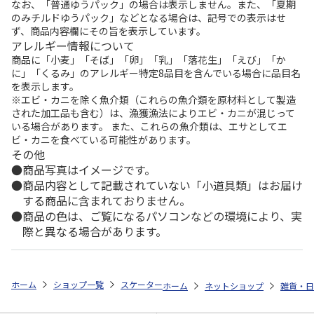
なお、「普通ゆうパック」の場合は表示しません。また、「夏期
のみチルドゆうパック」などとなる場合は、記号での表示はせ
ず、商品内容欄にその旨を表示しています。
アレルギー情報について
商品に「小麦」「そば」「卵」「乳」「落花生」「えび」「か
に」「くるみ」のアレルギー特定8品目を含んでいる場合に品目名
を表示します。
※エビ・カニを除く魚介類（これらの魚介類を原材料として製造
された加工品も含む）は、漁獲漁法によりエビ・カニが混じって
いる場合があります。 また、これらの魚介類は、エサとしてエ
ビ・カニを食べている可能性があります。
その他
商品写真はイメージです。
商品内容として記載されていない「小道具類」はお届け
する商品に含まれておりません。
商品の色は、ご覧になるパソコンなどの環境により、実
際と異なる場合があります。
ホーム
ショップ一覧
スケーター
食洗機対応 ふわっと弁当箱 530ml ポ
ホーム
ネットショップ
雑貨・日