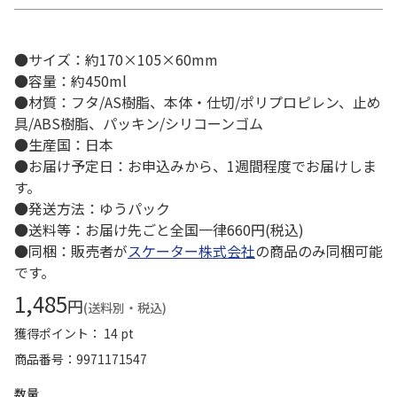
●サイズ：約170×105×60mm
●容量：約450ml
●材質：フタ/AS樹脂、本体・仕切/ポリプロピレン、止め
具/ABS樹脂、パッキン/シリコーンゴム
●生産国：日本
●お届け予定日：お申込みから、1週間程度でお届けしま
す。
●発送方法：ゆうパック
●送料等：お届け先ごと全国一律660円(税込)
●同梱：販売者が
スケーター株式会社
の商品のみ同梱可能
です。
1,485
円
(送料別・税込)
獲得ポイント： 14 pt
商品番号
9971171547
数量