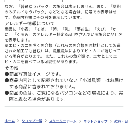
なお、「普通ゆうパック」の場合は表示しません。また、「夏期
のみチルドゆうパック」などとなる場合は、記号での表示はせ
ず、商品内容欄にその旨を表示しています。
アレルギー情報について
商品に「小麦」「そば」「卵」「乳」「落花生」「えび」「か
に」「くるみ」のアレルギー特定8品目を含んでいる場合に品目名
を表示します。
※エビ・カニを除く魚介類（これらの魚介類を原材料として製造
された加工品も含む）は、漁獲漁法によりエビ・カニが混じって
いる場合があります。 また、これらの魚介類は、エサとしてエ
ビ・カニを食べている可能性があります。
その他
商品写真はイメージです。
商品内容として記載されていない「小道具類」はお届け
する商品に含まれておりません。
商品の色は、ご覧になるパソコンなどの環境により、実
際と異なる場合があります。
ホーム
ショップ一覧
スケーター
ふわっとフタタイトランチボックス角型 
ホーム
ネットショップ
雑貨・日