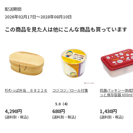
配送期間
2026年02月17日～2028年08月10日
この商品を見た人は他にこんな商品も買っています
杉わっぱ弁当 ８９２２６
コジコジ／ロール付箋
抗菌パッキン一体成
っと保存容器 600ml 
OPY PAS6AG
5.0
（4）
4,290円
680円
1,430円
(送料別・税込)
(送料別・税込)
(送料別・税込)