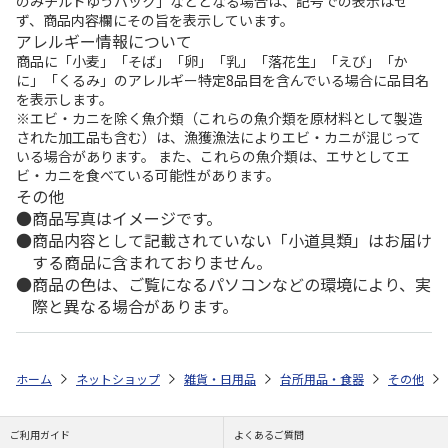
のみチルドゆうパック」などとなる場合は、記号での表示はせ
ず、商品内容欄にその旨を表示しています。
アレルギー情報について
商品に「小麦」「そば」「卵」「乳」「落花生」「えび」「か
に」「くるみ」のアレルギー特定8品目を含んでいる場合に品目名
を表示します。
※エビ・カニを除く魚介類（これらの魚介類を原材料として製造
された加工品も含む）は、漁獲漁法によりエビ・カニが混じって
いる場合があります。 また、これらの魚介類は、エサとしてエ
ビ・カニを食べている可能性があります。
その他
商品写真はイメージです。
商品内容として記載されていない「小道具類」はお届け
する商品に含まれておりません。
商品の色は、ご覧になるパソコンなどの環境により、実
際と異なる場合があります。
ホーム
ネットショップ
雑貨・日用品
台所用品・食器
その他
ご利用ガイド
よくあるご質問