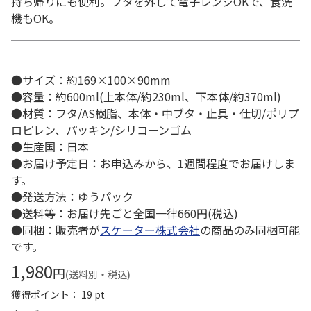
持ち帰りにも便利。フタを外して電子レンジOKで、食洗
機もOK。
●サイズ：約169×100×90mm
●容量：約600ml(上本体/約230ml、下本体/約370ml)
●材質：フタ/AS樹脂、本体・中ブタ・止具・仕切/ポリプ
ロピレン、パッキン/シリコーンゴム
●生産国：日本
●お届け予定日：お申込みから、1週間程度でお届けしま
す。
●発送方法：ゆうパック
●送料等：お届け先ごと全国一律660円(税込)
●同梱：販売者が
スケーター株式会社
の商品のみ同梱可能
です。
1,980
円
(送料別・税込)
獲得ポイント： 19 pt