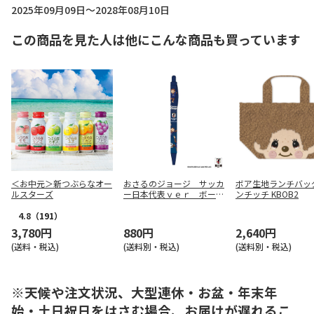
2025年09月09日～2028年08月10日
この商品を見た人は他にこんな商品も買っています
＜お中元＞新つぶらなオー
おさるのジョージ サッカ
ボア生地ランチバッ
ルスターズ
ー日本代表ｖｅｒ ボール
ンチッチ KBOB2
ペン Ｂ
4.8
（191）
3,780円
880円
2,640円
(送料・税込)
(送料別・税込)
(送料別・税込)
※天候や注文状況、大型連休・お盆・年末年
始・土日祝日をはさむ場合、お届けが遅れるこ