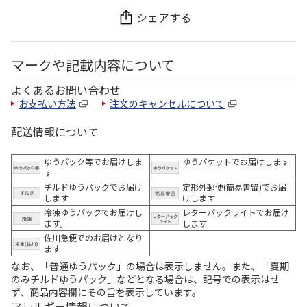
シェアする
マークや記載内容について
よくあるお問い合わせ
お支払い方法
注文のキャンセルについて
配送情報について
ゆうパック等でお届けしま
ゆうパケットでお届けします
す
チルドゆうパックでお届け
定形外郵便(簡易書留)でお届
します
けします
冷凍ゆうパックでお届けし
レターパックライトでお届け
ます。
します
佐川急便でのお届けとなり
ます
なお、「普通ゆうパック」の場合は表示しません。また、「夏期
のみチルドゆうパック」などとなる場合は、記号での表示はせ
ず、商品内容欄にその旨を表示しています。
アレルギー情報について