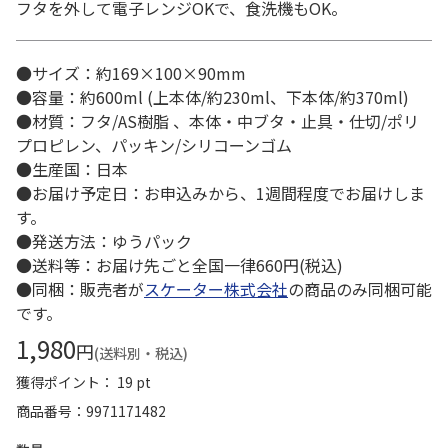
フタを外して電子レンジOKで、食洗機もOK。
●サイズ：約169×100×90mm
●容量：約600ml (上本体/約230ml、下本体/約370ml)
●材質：フタ/AS樹脂 、本体・中ブタ・止具・仕切/ポリ
プロピレン、パッキン/シリコーンゴム
●生産国：日本
●お届け予定日：お申込みから、1週間程度でお届けしま
す。
●発送方法：ゆうパック
●送料等：お届け先ごと全国一律660円(税込)
●同梱：販売者が
スケーター株式会社
の商品のみ同梱可能
です。
1,980
円
(送料別・税込)
獲得ポイント： 19 pt
商品番号
9971171482