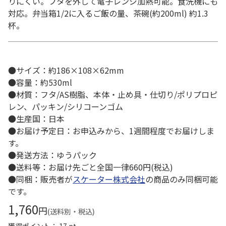
りにくい。フタを外して電子レンジ加熱可能。食洗機にも
対応。弁当箱1/2に入るご飯の量、茶碗(約200ml) 約1.3
杯。
●サイズ：約186×108×62mm
●容量：約530ml
●材質：フタ/AS樹脂、本体・止め具・仕切り/ポリプロピ
レン、パッキン/シリコーンゴム
●生産国：日本
●お届け予定日：お申込みから、1週間程度でお届けしま
す。
●発送方法：ゆうパック
●送料等：お届け先ごと全国一律660円(税込)
●同梱：販売者が
スケーター株式会社
の商品のみ同梱可能
です。
1,760
円
(送料別・税込)