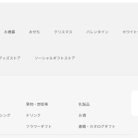
お歳暮
おせち
クリスマス
バレンタイン
ホワイト
グッズストア
ソーシャルギフトストア
果物・野菜等
乳製品
シング
ドリンク
お酒
フラワーギフト
書籍・カタログギフト