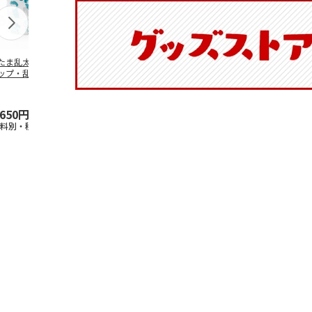
たま乱太郎 マグ
陶器ダイカットマグ
抗菌食洗機対応 ふ
ふわっとフタ
ップ・乱太郎・き
カップ ポムポムプ
わっと弁当箱 530ml
ランチボック
丸・しんべヱ・山
リン CHMGD4
水森亜土 PF
…
パペットスン
伝
…
R
…
,650円
2,970円
1,760円
1,485円
送料別・税込)
(送料別・税込)
(送料別・税込)
(送料別・税込