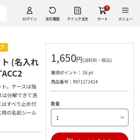
0
ログイン
注文履歴
クイック注文
カート
メニュー
1,650
円
ト (名入れ
(送料別・税込)
ACC2
獲得ポイント： 16 pt
商品番号
9971171414
ット。ケースは指
スは分解できて洗
にはすべり止め付
数量
ス用の名前シール