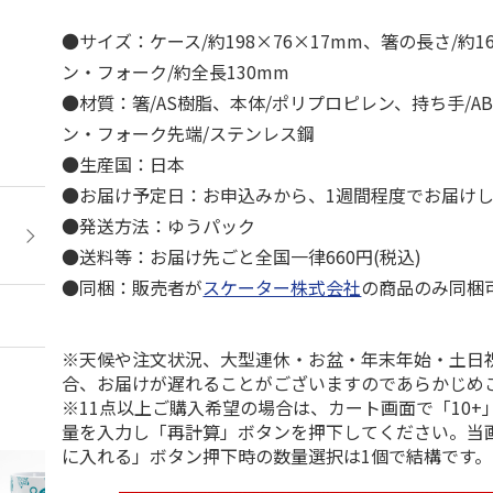
●サイズ：ケース/約198×76×17mm、箸の長さ/約1
ン・フォーク/約全長130mm
●材質：箸/AS樹脂、本体/ポリプロピレン、持ち手/A
ン・フォーク先端/ステンレス鋼
●生産国：日本
●お届け予定日：お申込みから、1週間程度でお届け
●発送方法：ゆうパック
●送料等：お届け先ごと全国一律660円(税込)
●同梱：販売者が
スケーター株式会社
の商品のみ同梱
※天候や注文状況、大型連休・お盆・年末年始・土日
合、お届けが遅れることがございますのであらかじめ
※11点以上ご購入希望の場合は、カート画面で「10+
量を入力し「再計算」ボタンを押下してください。当
に入れる」ボタン押下時の数量選択は1個で結構です。