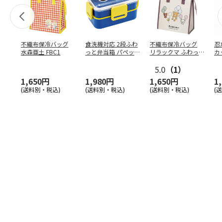
不織布保冷バッグ
食洗機対応 2段ふわ
不織布保冷バッグ
忍
水森亜土 FBC1
っと弁当箱 パペッ
リラックマ ふわっ
カ
トスンスン PFLW
…
と風船 FBC1
り
5.0
（1）
田
1,650円
1,980円
1,650円
1
(送料別・税込)
(送料別・税込)
(送料別・税込)
(