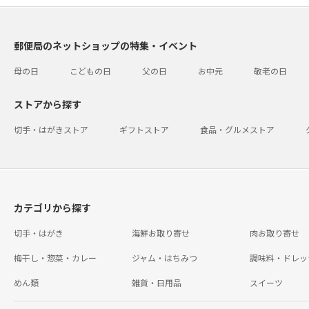
郵便局のネットショップの特集・イベント
母の日
こどもの日
父の日
お中元
敬老の日
ストアから探す
切手・はがきストア
ギフトストア
食品・グルメストア
カテゴリから探す
切手・はがき
海鮮お取り寄せ
肉お取り寄せ
梅干し・惣菜・カレー
ジャム・はちみつ
調味料・ドレッ
めん類
雑貨・日用品
スイーツ