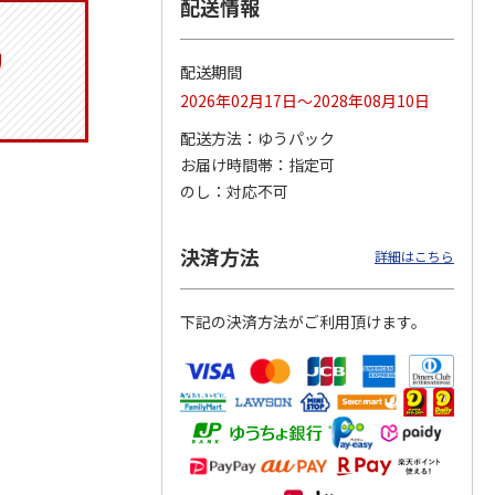
配送情報
配送期間
タイト
マスコット入りドリ
コーデュロイ生地ラ
マスコット付箸・箸
2026年02月17日～2028年08月10日
ス角型
ンクボトル ハロー
ンチバッグ ハロー
置きセット 21cm 干
スン
キティ PSPR5MC
キティ KCOB2
支箸 ポムポムプ
…
配送方法
ゆうパック
お届け時間帯
指定可
3,300円
2,200円
1,320円
のし
対応不可
)
(送料別・税込)
(送料別・税込)
(送料別・税込)
決済方法
詳細はこちら
下記の決済方法がご利用頂けます。