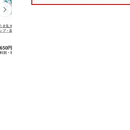
たま乱太郎 マグ
抗菌食洗機対応 ふ
陶器ダイカットマグ
マスコット入
ップ・乱太郎・き
わっと弁当箱 530ml
カップ ポムポムプ
ンクボトル 
丸・しんべヱ・山
水森亜土 PF
…
リン CHMGD4
キティ PSPR
伝
…
,650円
1,760円
2,970円
3,300円
送料別・税込)
(送料別・税込)
(送料別・税込)
(送料別・税込