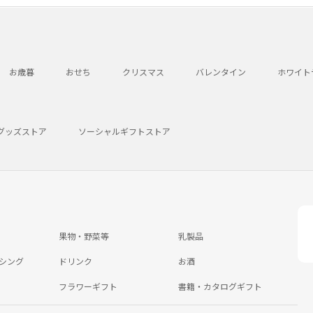
お歳暮
おせち
クリスマス
バレンタイン
ホワイト
グッズストア
ソーシャルギフトストア
果物・野菜等
乳製品
シング
ドリンク
お酒
フラワーギフト
書籍・カタログギフト