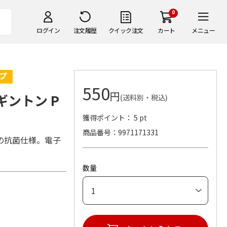
0
ログイン
注文履歴
クイック注文
カート
メニュー
550
円
ギントン P
(送料別・税込)
獲得ポイント： 5 pt
商品番号
9971171331
の抗菌仕様。電子
数量