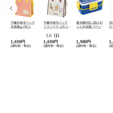
不織布保冷バッグ
不織布保冷バッグ
食洗機対応 2段ふわ
忍
水森亜土 FBC1
リラックマ ふわっ
っと弁当箱 パペッ
カ
と風船 FBC1
トスンスン PFLW
…
り
5.0
（1）
田
1,650円
1,650円
1,980円
1
(送料別・税込)
(送料別・税込)
(送料別・税込)
(