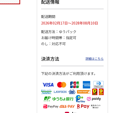
配送情報
配送期間
りドリ
ふわっとフタタイト
コーデュロイ生地ラ
八角形ステンレスマ
2026年02月17日～2028年08月10日
ハロー
ランチボックス角型
ンチバッグ ハロー
グボトル 500ml リ
5MC
パペットスンスン
キティ KCOB2
ラックマ リラッ
…
配送方法
ゆうパック
R
…
お届け時間帯
指定可
1,485円
2,200円
4,510円
のし
対応不可
)
(送料別・税込)
(送料別・税込)
(送料別・税込)
決済方法
詳細はこちら
下記の決済方法がご利用頂けます。