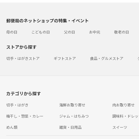
郵便局のネットショップの特集・イベント
母の日
こどもの日
父の日
お中元
敬老の日
ストアから探す
切手・はがきストア
ギフトストア
食品・グルメストア
カテゴリから探す
切手・はがき
海鮮お取り寄せ
肉お取り寄せ
梅干し・惣菜・カレー
ジャム・はちみつ
調味料・ドレッ
めん類
雑貨・日用品
スイーツ