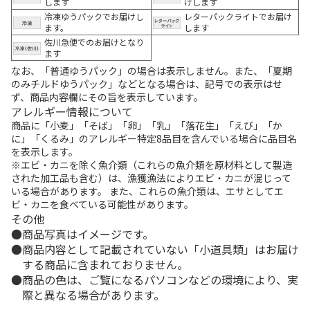
します
けします
冷凍ゆうパックでお届けし
レターパックライトでお届け
ます。
します
佐川急便でのお届けとなり
ます
なお、「普通ゆうパック」の場合は表示しません。また、「夏期
のみチルドゆうパック」などとなる場合は、記号での表示はせ
ず、商品内容欄にその旨を表示しています。
アレルギー情報について
商品に「小麦」「そば」「卵」「乳」「落花生」「えび」「か
に」「くるみ」のアレルギー特定8品目を含んでいる場合に品目名
を表示します。
※エビ・カニを除く魚介類（これらの魚介類を原材料として製造
された加工品も含む）は、漁獲漁法によりエビ・カニが混じって
いる場合があります。 また、これらの魚介類は、エサとしてエ
ビ・カニを食べている可能性があります。
その他
商品写真はイメージです。
商品内容として記載されていない「小道具類」はお届け
する商品に含まれておりません。
商品の色は、ご覧になるパソコンなどの環境により、実
際と異なる場合があります。