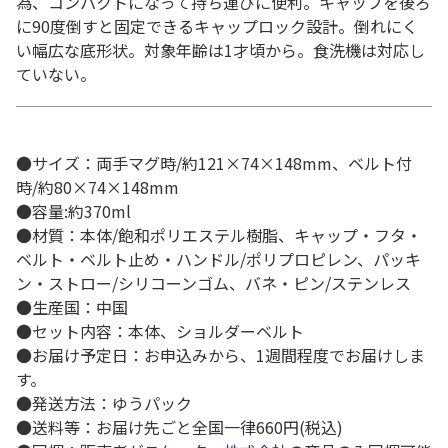
為、コンパクトになって持ち運びに便利。キャップを後ろ
に90度倒すと固定できるキャップロック設計。倒れにく
い幅広な底形状。対象年齢は1才頃から。食洗機は対応し
ていない。
●サイズ：両手マグ時/約121×74×148mm、ベルト付
時/約80×74×148mm
●容量:約370ml
●材質：本体/飽和ポリエステル樹脂、キャップ・フタ・
ベルト・ベルト止め・ハンドル/ポリプロピレン、パッキ
ン・ストロー/シリコーンゴム、バネ・ピン/ステンレス
●生産国：中国
●セット内容：本体、ショルダーベルト
●お届け予定日：お申込みから、1週間程度でお届けしま
す。
●発送方法：ゆうパック
●送料等：お届け先ごと全国一律660円(税込)