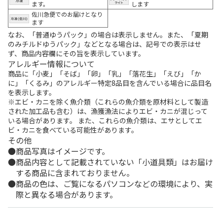
ます。
します
佐川急便でのお届けとなり
ます
なお、「普通ゆうパック」の場合は表示しません。また、「夏期
のみチルドゆうパック」などとなる場合は、記号での表示はせ
ず、商品内容欄にその旨を表示しています。
アレルギー情報について
商品に「小麦」「そば」「卵」「乳」「落花生」「えび」「か
に」「くるみ」のアレルギー特定8品目を含んでいる場合に品目名
を表示します。
※エビ・カニを除く魚介類（これらの魚介類を原材料として製造
された加工品も含む）は、漁獲漁法によりエビ・カニが混じって
いる場合があります。 また、これらの魚介類は、エサとしてエ
ビ・カニを食べている可能性があります。
その他
商品写真はイメージです。
商品内容として記載されていない「小道具類」はお届け
する商品に含まれておりません。
商品の色は、ご覧になるパソコンなどの環境により、実
際と異なる場合があります。