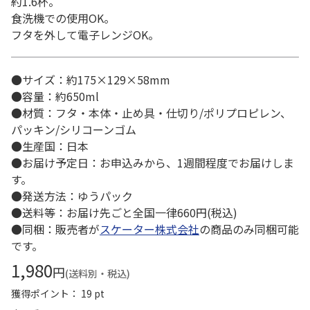
約1.6杯。
食洗機での使用OK。
フタを外して電子レンジOK。
●サイズ：約175×129×58mm
●容量：約650ml
●材質：フタ・本体・止め具・仕切り/ポリプロピレン、
パッキン/シリコーンゴム
●生産国：日本
●お届け予定日：お申込みから、1週間程度でお届けしま
す。
●発送方法：ゆうパック
●送料等：お届け先ごと全国一律660円(税込)
●同梱：販売者が
スケーター株式会社
の商品のみ同梱可能
です。
1,980
円
(送料別・税込)
獲得ポイント： 19 pt