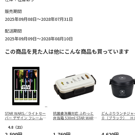
販売期間
2025年09月08日～2028年07月31日
配送期間
2025年09月09日～2028年08月10日
この商品を見た人は他にこんな商品も買っています
STAR WARS／ライトセー
抗菌食洗機対応 ふわっと
どんぶりランチジャ
バー デザイン フレーム切
弁当箱 530ml STAR WAR
０（ブラック） Ｈ
手
S/反乱軍 PFLB6AG
７３９
4.8
（21）
2,500円
1,760円
4,620円