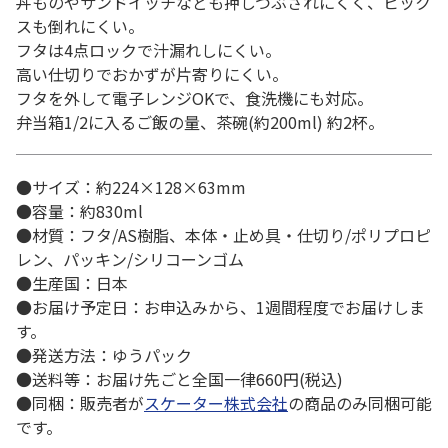
丼ものやサンドイッチなども押しつぶされにくく、ピック
スも倒れにくい。
フタは4点ロックで汁漏れしにくい。
高い仕切りでおかずが片寄りにくい。
フタを外して電子レンジOKで、食洗機にも対応。
弁当箱1/2に入るご飯の量、茶碗(約200ml) 約2杯。
●サイズ：約224×128×63mm
●容量：約830ml
●材質：フタ/AS樹脂、本体・止め具・仕切り/ポリプロピ
レン、パッキン/シリコーンゴム
●生産国：日本
●お届け予定日：お申込みから、1週間程度でお届けしま
す。
●発送方法：ゆうパック
●送料等：お届け先ごと全国一律660円(税込)
●同梱：販売者が
スケーター株式会社
の商品のみ同梱可能
です。