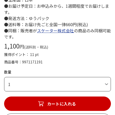
●お届け予定日：お申込みから、1週間程度でお届けしま
す。
●発送方法：ゆうパック
●送料等：お届け先ごと全国一律660円(税込)
●同梱：販売者が
スケーター株式会社
の商品のみ同梱可能
です。
1,100
円
(送料別・税込)
獲得ポイント： 11 pt
商品番号
9971171191
数量
1
カートに入れる