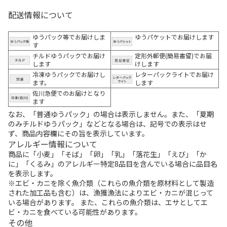
配送情報について
ゆうパック等でお届けしま
ゆうパケットでお届けします
す
チルドゆうパックでお届け
定形外郵便(簡易書留)でお届
します
けします
冷凍ゆうパックでお届けし
レターパックライトでお届け
ます。
します
佐川急便でのお届けとなり
ます
なお、「普通ゆうパック」の場合は表示しません。また、「夏期
のみチルドゆうパック」などとなる場合は、記号での表示はせ
ず、商品内容欄にその旨を表示しています。
アレルギー情報について
商品に「小麦」「そば」「卵」「乳」「落花生」「えび」「か
に」「くるみ」のアレルギー特定8品目を含んでいる場合に品目名
を表示します。
※エビ・カニを除く魚介類（これらの魚介類を原材料として製造
された加工品も含む）は、漁獲漁法によりエビ・カニが混じって
いる場合があります。 また、これらの魚介類は、エサとしてエ
ビ・カニを食べている可能性があります。
その他