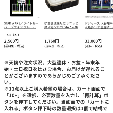
STAR WARS／ライトセー
抗菌食洗機対応 ふわっと
ドジャース 大谷翔平
バー デザイン フレーム切
弁当箱 530ml STAR WAR
人最多53試合連続出
手
S/反乱軍 PFLB6AG
念 ダブルコインフ
ント
4.8
（21）
2,500円
1,760円
33,000円
(送料別・税込)
(送料別・税込)
(送料・税込)
※天候や注文状況、大型連休・お盆・年末年
始・土日祝日をはさむ場合、お届けが遅れるこ
とがございますのであらかじめご了承くださ
い。
※11点以上ご購入希望の場合は、カート画面で
「10+」を選択、必要数量を入力し「再計算」ボ
タンを押下してください。当画面での「カートに
入れる」ボタン押下時の数量選択は1個で結構で