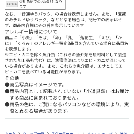
佐川急便でのお届けとなり
ます
なお、「普通ゆうパック」の場合は表示しません。また、「夏期
のみチルドゆうパック」などとなる場合は、記号での表示はせ
ず、商品内容欄にその旨を表示しています。
アレルギー情報について
商品に「小麦」「そば」「卵」「乳」「落花生」「えび」「か
に」「くるみ」のアレルギー特定8品目を含んでいる場合に品目名
を表示します。
※エビ・カニを除く魚介類（これらの魚介類を原材料として製造
された加工品も含む）は、漁獲漁法によりエビ・カニが混じって
いる場合があります。 また、これらの魚介類は、エサとしてエ
ビ・カニを食べている可能性があります。
その他
商品写真はイメージです。
商品内容として記載されていない「小道具類」はお届け
する商品に含まれておりません。
商品の色は、ご覧になるパソコンなどの環境により、実
際と異なる場合があります。
ホーム
ショップ一覧
スケーター
抗菌 食洗機対応 直飲みプラワンタッチ
ホーム
ネットショップ
雑貨・日