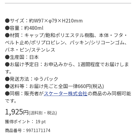
●サイズ：約W97×φ79×H210mm
●容量：約480ml
●材質：キャップ/飽和ポリエステル樹脂、本体・フタ・
ベルト止め/ポリプロピレン、パッキン/シリコーンゴム、
バネ・ピン/ステンレス
●生産国：日本
●お届け予定日：お申込みから、1週間程度でお届けしま
す。
●発送方法：ゆうパック
●送料等：お届け先ごと全国一律660円(税込)
●同梱：販売者が
スケーター株式会社
の商品のみ同梱可能
です。
1,925
円
(送料別・税込)
獲得ポイント： 19 pt
商品番号
9971171174