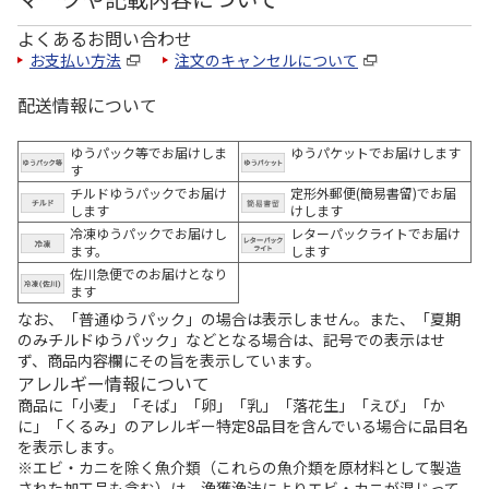
よくあるお問い合わせ
お支払い方法
注文のキャンセルについて
配送情報について
ゆうパック等でお届けしま
ゆうパケットでお届けします
す
チルドゆうパックでお届け
定形外郵便(簡易書留)でお届
します
けします
冷凍ゆうパックでお届けし
レターパックライトでお届け
ます。
します
佐川急便でのお届けとなり
ます
なお、「普通ゆうパック」の場合は表示しません。また、「夏期
のみチルドゆうパック」などとなる場合は、記号での表示はせ
ず、商品内容欄にその旨を表示しています。
アレルギー情報について
商品に「小麦」「そば」「卵」「乳」「落花生」「えび」「か
に」「くるみ」のアレルギー特定8品目を含んでいる場合に品目名
を表示します。
※エビ・カニを除く魚介類（これらの魚介類を原材料として製造
された加工品も含む）は、漁獲漁法によりエビ・カニが混じって