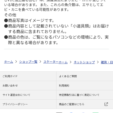
いる場合があります。 また、これらの魚介類は、エサとしてエ
ビ・カニを食べている可能性があります。
その他
商品写真はイメージです。
商品内容として記載されていない「小道具類」はお届け
する商品に含まれておりません。
商品の色は、ご覧になるパソコンなどの環境により、実
際と異なる場合があります。
ホーム
ショップ一覧
スケーター
バンブーメラミンランチプレート クロ
ホーム
ネットショップ
雑貨・日
ご利用ガイド
よくあるご質問
お問い合わせ
利用規約
サイト運営会社について
特定商取引法に基づく表記について
プライバシーポリシー
商品のご提案はこちら