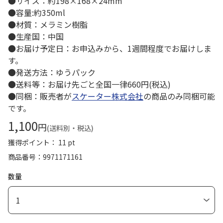
●サイズ：約198×168×24mm
●容量:約350ml
●材質：メラミン樹脂
●生産国：中国
●お届け予定日：お申込みから、1週間程度でお届けしま
す。
●発送方法：ゆうパック
●送料等：お届け先ごと全国一律660円(税込)
●同梱：販売者が
スケーター株式会社
の商品のみ同梱可能
です。
1,100
円
(送料別・税込)
獲得ポイント： 11 pt
商品番号
9971171161
数量
1