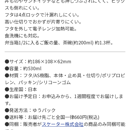
丼ものやサンドイッチなども押しつぶされにくく、ピック
スも倒れにくい。
フタは4点ロックで汁漏れしにくい。
高い仕切りでおかずが片寄りにくい。
フタを外して電子レンジ加熱可能。
食洗機にも対応。
弁当箱1/2に入るご飯の量、茶碗(約200ml) 約1.3杯。
●サイズ：約186×108×62mm
●容量：約530ml
●材質：フタ/AS樹脂、本体・止め具・仕切り/ポリプロピ
レン、パッキン/シリコーンゴム
●生産国：日本
●お届け予定日：お申込みから、1週間程度でお届けしま
す。
●発送方法：ゆうパック
●送料等：お届け先ごと全国一律660円(税込)
●同梱：販売者が
スケーター株式会社
の商品のみ同梱可能