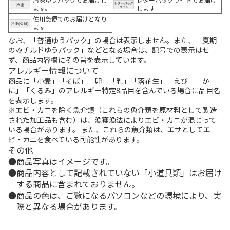
ます。
します
佐川急便でのお届けとなり
ます
なお、「普通ゆうパック」の場合は表示しません。また、「夏期
のみチルドゆうパック」などとなる場合は、記号での表示はせ
ず、商品内容欄にその旨を表示しています。
アレルギー情報について
商品に「小麦」「そば」「卵」「乳」「落花生」「えび」「か
に」「くるみ」のアレルギー特定8品目を含んでいる場合に品目名
を表示します。
※エビ・カニを除く魚介類（これらの魚介類を原材料として製造
された加工品も含む）は、漁獲漁法によりエビ・カニが混じって
いる場合があります。 また、これらの魚介類は、エサとしてエ
ビ・カニを食べている可能性があります。
その他
商品写真はイメージです。
商品内容として記載されていない「小道具類」はお届け
する商品に含まれておりません。
商品の色は、ご覧になるパソコンなどの環境により、実
際と異なる場合があります。