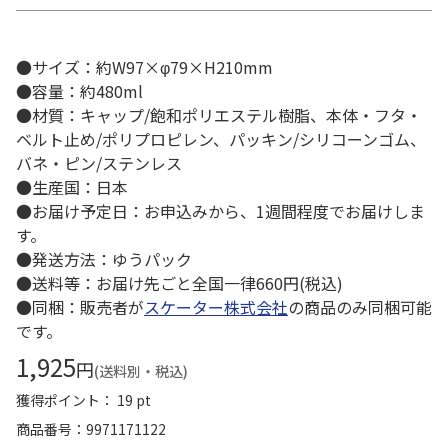
●サイズ：約W97×φ79×H210mm
●容量：約480ml
●材質：キャップ/飽和ポリエステル樹脂、本体・フタ・
ベルト止め/ポリプロピレン、パッキン/シリコーンゴム、
バネ・ピン/ステンレス
●生産国：日本
●お届け予定日：お申込みから、1週間程度でお届けしま
す。
●発送方法：ゆうパック
●送料等：お届け先ごと全国一律660円(税込)
●同梱：販売者が
スケーター株式会社
の商品のみ同梱可能
です。
1,925
円
(送料別・税込)
獲得ポイント： 19 pt
商品番号
9971171122