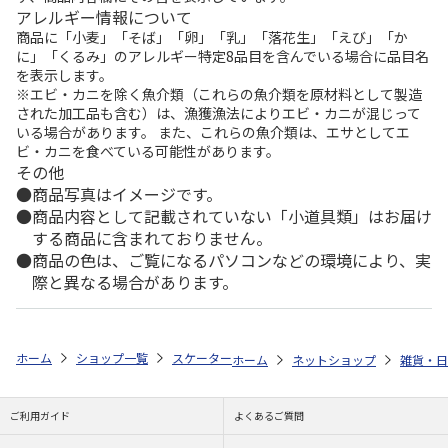
アレルギー情報について
商品に「小麦」「そば」「卵」「乳」「落花生」「えび」「か
に」「くるみ」のアレルギー特定8品目を含んでいる場合に品目名
を表示します。
※エビ・カニを除く魚介類（これらの魚介類を原材料として製造
された加工品も含む）は、漁獲漁法によりエビ・カニが混じって
いる場合があります。 また、これらの魚介類は、エサとしてエ
ビ・カニを食べている可能性があります。
その他
商品写真はイメージです。
商品内容として記載されていない「小道具類」はお届け
する商品に含まれておりません。
商品の色は、ご覧になるパソコンなどの環境により、実
際と異なる場合があります。
ホーム
ショップ一覧
スケーター
抗菌 食洗機対応 直飲みプラワンタッ
ホーム
ネットショップ
雑貨・日
ご利用ガイド
よくあるご質問