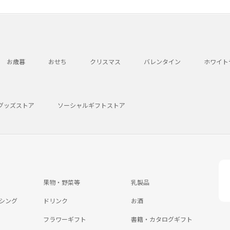
お歳暮
おせち
クリスマス
バレンタイン
ホワイト
グッズストア
ソーシャルギフトストア
果物・野菜等
乳製品
シング
ドリンク
お酒
フラワーギフト
書籍・カタログギフト