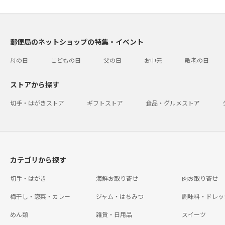
郵便局のネットショップの特集・イベント
母の日
こどもの日
父の日
お中元
敬老の日
ストアから探す
切手・はがきストア
ギフトストア
食品・グルメストア
カテゴリから探す
切手・はがき
海鮮お取り寄せ
肉お取り寄せ
梅干し・惣菜・カレー
ジャム・はちみつ
調味料・ドレッ
めん類
雑貨・日用品
スイーツ