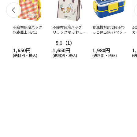
不織布保冷バッグ
不織布保冷バッグ
食洗機対応 2段ふわ
忍
水森亜土 FBC1
リラックマ ふわっ
っと弁当箱 パペッ
カ
と風船 FBC1
トスンスン PFLW
…
り
5.0
（1）
田
1,650円
1,650円
1,980円
1
(送料別・税込)
(送料別・税込)
(送料別・税込)
(