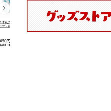
たま乱太郎 マグ
抗菌食洗機対応 ふ
陶器ダイカットマグ
マスコット入
ップ・乱太郎・き
わっと弁当箱 530ml
カップ ポムポムプ
ンクボトル 
丸・しんべヱ・山
水森亜土 PF
…
リン CHMGD4
キティ PSPR
伝
…
,650円
1,760円
2,970円
3,300円
送料別・税込)
(送料別・税込)
(送料別・税込)
(送料別・税込