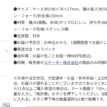
●サイズ：ケース/約198×76×17mm、箸の長さ/約1
ン・フォーク/約全長130mm
●材質：箸/AS樹脂、本体/ポリプロピレン、持ち手/A
ン・フォーク先端/ステンレス鋼
●生産国：日本
●お届け予定日：お申込みから、1週間程度でお届け
●発送方法：ゆうパック
●送料等：お届け先ごと全国一律660円(税込)
●同梱：販売者が
スケーター株式会社
の商品のみ同梱
※天候や注文状況、大型連休・お盆・年末年始・土日
合、お届けが遅れることがございますのであらかじめ
※11点以上ご購入希望の場合は、カート画面で「10+
量を入力し「再計算」ボタンを押下してください。当
に入れる」ボタン押下時の数量選択は1個で結構です。