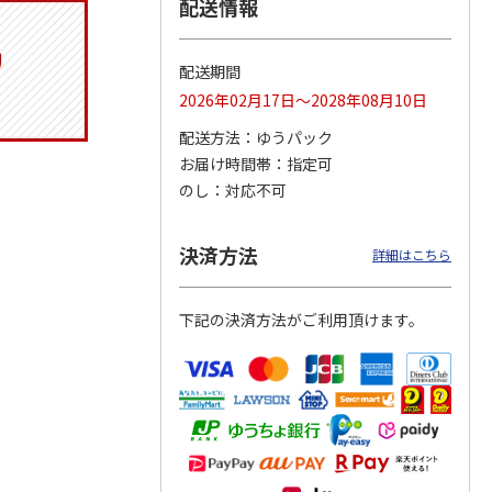
配送情報
配送期間
りドリ
ふわっとフタタイト
コーデュロイ生地ラ
八角形ステンレスマ
2026年02月17日～2028年08月10日
ハロー
ランチボックス角型
ンチバッグ ハロー
グボトル 500ml リ
5MC
パペットスンスン
キティ KCOB2
ラックマ リラッ
…
配送方法
ゆうパック
R
…
お届け時間帯
指定可
1,485円
2,200円
4,510円
のし
対応不可
)
(送料別・税込)
(送料別・税込)
(送料別・税込)
決済方法
詳細はこちら
下記の決済方法がご利用頂けます。