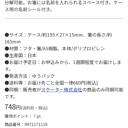
分解可能。お箸には名前を入れられるスペース付き。ケー
ス用の名前シール付き。
●サイズ：ケース/約195×27×15mm、箸の長さ/約
165mm
●材質：フタ・箸/AS樹脂、本体/ポリプロピレン
●生産国：日本
●お届け予定日：お申込みから、1週間程度でお届けしま
す。
●発送方法：ゆうパック
●送料等：お届け先ごと全国一律660円(税込)
●同梱：販売者が
スケーター株式会社
の商品のみ同梱可能
です。
748
円
(送料別・税込)
獲得ポイント： 7 pt
商品番号
9971171119