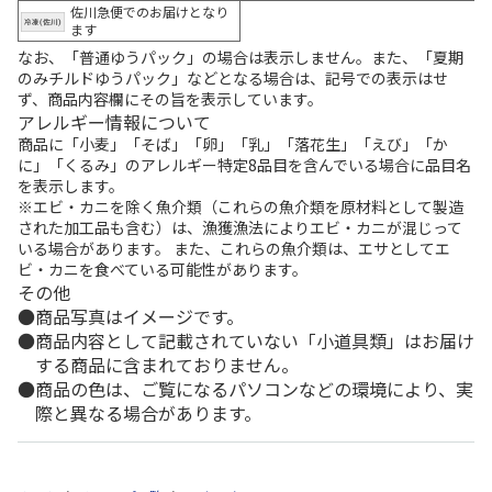
佐川急便でのお届けとなり
ます
なお、「普通ゆうパック」の場合は表示しません。また、「夏期
のみチルドゆうパック」などとなる場合は、記号での表示はせ
ず、商品内容欄にその旨を表示しています。
アレルギー情報について
商品に「小麦」「そば」「卵」「乳」「落花生」「えび」「か
に」「くるみ」のアレルギー特定8品目を含んでいる場合に品目名
を表示します。
※エビ・カニを除く魚介類（これらの魚介類を原材料として製造
された加工品も含む）は、漁獲漁法によりエビ・カニが混じって
いる場合があります。 また、これらの魚介類は、エサとしてエ
ビ・カニを食べている可能性があります。
その他
商品写真はイメージです。
商品内容として記載されていない「小道具類」はお届け
する商品に含まれておりません。
商品の色は、ご覧になるパソコンなどの環境により、実
際と異なる場合があります。