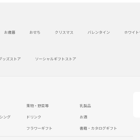
お歳暮
おせち
クリスマス
バレンタイン
ホワイト
グッズストア
ソーシャルギフトストア
果物・野菜等
乳製品
シング
ドリンク
お酒
フラワーギフト
書籍・カタログギフト