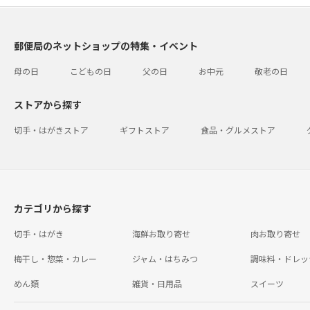
郵便局のネットショップの特集・イベント
母の日
こどもの日
父の日
お中元
敬老の日
ストアから探す
切手・はがきストア
ギフトストア
食品・グルメストア
カテゴリから探す
切手・はがき
海鮮お取り寄せ
肉お取り寄せ
梅干し・惣菜・カレー
ジャム・はちみつ
調味料・ドレッ
めん類
雑貨・日用品
スイーツ