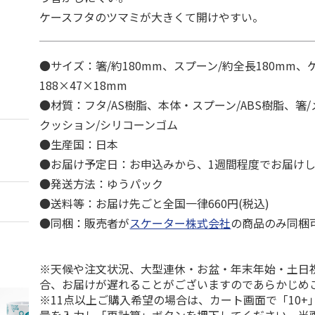
ケースフタのツマミが大きくて開けやすい。
●サイズ：箸/約180mm、スプーン/約全長180mm、
188×47×18mm
●材質：フタ/AS樹脂、本体・スプーン/ABS樹脂、箸
クッション/シリコーンゴム
●生産国：日本
●お届け予定日：お申込みから、1週間程度でお届け
●発送方法：ゆうパック
●送料等：お届け先ごと全国一律660円(税込)
●同梱：販売者が
スケーター株式会社
の商品のみ同梱
※天候や注文状況、大型連休・お盆・年末年始・土日
合、お届けが遅れることがございますのであらかじめ
※11点以上ご購入希望の場合は、カート画面で「10+