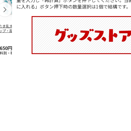
量を入力し「再計算」ボタンを押下してください。当
に入れる」ボタン押下時の数量選択は1個で結構です。
たま乱太郎 マグ
抗菌食洗機対応 ふ
陶器ダイカットマグ
マスコット入
ップ・乱太郎・き
わっと弁当箱 530ml
カップ ポムポムプ
ンクボトル 
丸・しんべヱ・山
水森亜土 PF
…
リン CHMGD4
キティ PSPR
伝
…
,650円
1,760円
2,970円
3,300円
送料別・税込)
(送料別・税込)
(送料別・税込)
(送料別・税込