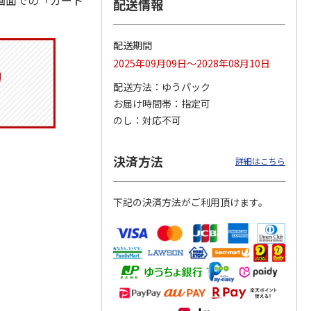
画面での「カート
配送情報
配送期間
りドリ
ふわっとフタタイト
コーデュロイ生地ラ
八角形ステンレスマ
2025年09月09日～2028年08月10日
ハロー
ランチボックス角型
ンチバッグ ハロー
グボトル 500ml リ
5MC
パペットスンスン
キティ KCOB2
ラックマ リラッ
…
配送方法
ゆうパック
R
…
お届け時間帯
指定可
1,485円
2,200円
4,510円
のし
対応不可
)
(送料別・税込)
(送料別・税込)
(送料別・税込)
決済方法
詳細はこちら
下記の決済方法がご利用頂けます。