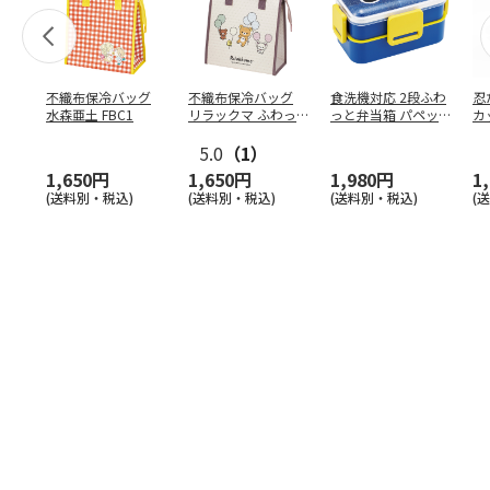
不織布保冷バッグ
不織布保冷バッグ
食洗機対応 2段ふわ
忍
水森亜土 FBC1
リラックマ ふわっ
っと弁当箱 パペッ
カ
と風船 FBC1
トスンスン PFLW
…
り
5.0
（1）
田
1,650円
1,650円
1,980円
1
(送料別・税込)
(送料別・税込)
(送料別・税込)
(