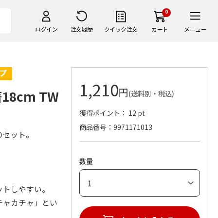
0
ログイン
注文履歴
クイック注文
カート
メニュー
1,210
円
8cm TW
(送料別・税込)
獲得ポイント： 12 pt
商品番号
9971171013
のセット。
数量
ットしやすい。
チャカチャ」とい