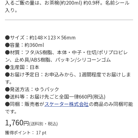
入るご飯の量は、お茶椀(約200ml) 約0.9杯。名前シール
入り。
●サイズ：約148×123×56mm
●容量：約360ml
●材質：フタ/AS樹脂、本体・中子・仕切/ポリプロピレ
ン、止め具/ABS樹脂、パッキン/シリコーンゴム
●生産国：日本
●お届け予定日：お申込みから、1週間程度でお届けしま
す。
●発送方法：ゆうパック
●送料等：お届け先ごと全国一律660円(税込)
●同梱：販売者が
スケーター株式会社
の商品のみ同梱可能
です。
1,760
円
(送料別・税込)
獲得ポイント： 17 pt