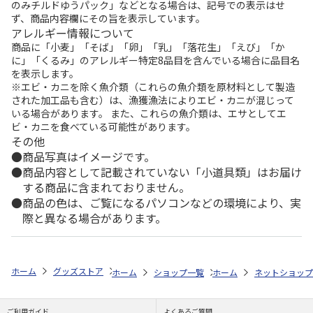
のみチルドゆうパック」などとなる場合は、記号での表示はせ
ず、商品内容欄にその旨を表示しています。
アレルギー情報について
商品に「小麦」「そば」「卵」「乳」「落花生」「えび」「か
に」「くるみ」のアレルギー特定8品目を含んでいる場合に品目名
を表示します。
※エビ・カニを除く魚介類（これらの魚介類を原材料として製造
された加工品も含む）は、漁獲漁法によりエビ・カニが混じって
いる場合があります。 また、これらの魚介類は、エサとしてエ
ビ・カニを食べている可能性があります。
その他
商品写真はイメージです。
商品内容として記載されていない「小道具類」はお届け
する商品に含まれておりません。
商品の色は、ご覧になるパソコンなどの環境により、実
際と異なる場合があります。
ホーム
グッズストア
ペコちゃん
抗菌 食洗機対応 ふわっとフタタイトランチ
ホーム
ショップ一覧
ホーム
スケーター
ネットショップ
抗菌 食洗
ご利用ガイド
よくあるご質問