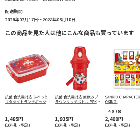
配送期間
2026年02月17日～2028年08月10日
この商品を見た人は他にこんな商品も買っています
抗菌 食洗機対応 ふわっと
抗菌 食洗機対応 直飲みプ
SANRIO CHARACTER
フタタイトランチボックス
ラワンタッチボトル PEKO
OKING-
角型 PEKO×Hello Kitty な
×Hello Kitty なかよし PSB
かよし RBF3ANAG
5SANAG
4.0
（6）
1,485円
1,925円
2,400円
(送料別・税込)
(送料別・税込)
(送料別・税込)