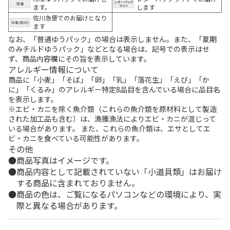
ます。
します
佐川急便でのお届けとなり
ます
なお、「普通ゆうパック」の場合は表示しません。また、「夏期
のみチルドゆうパック」などとなる場合は、記号での表示はせ
ず、商品内容欄にその旨を表示しています。
アレルギー情報について
商品に「小麦」「そば」「卵」「乳」「落花生」「えび」「か
に」「くるみ」のアレルギー特定8品目を含んでいる場合に品目名
を表示します。
※エビ・カニを除く魚介類（これらの魚介類を原材料として製造
された加工品も含む）は、漁獲漁法によりエビ・カニが混じって
いる場合があります。 また、これらの魚介類は、エサとしてエ
ビ・カニを食べている可能性があります。
その他
商品写真はイメージです。
商品内容として記載されていない「小道具類」はお届け
する商品に含まれておりません。
商品の色は、ご覧になるパソコンなどの環境により、実
際と異なる場合があります。