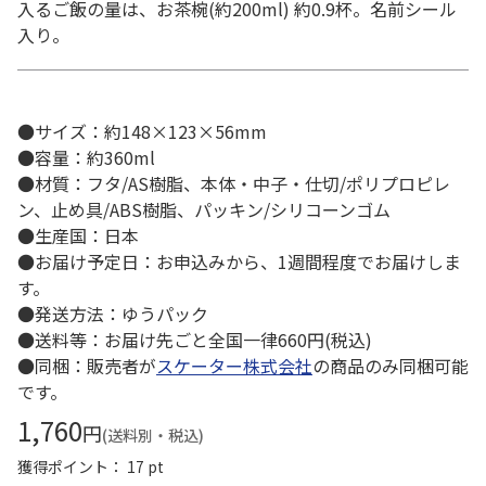
入るご飯の量は、お茶椀(約200ml) 約0.9杯。名前シール
入り。
●サイズ：約148×123×56mm
●容量：約360ml
●材質：フタ/AS樹脂、本体・中子・仕切/ポリプロピレ
ン、止め具/ABS樹脂、パッキン/シリコーンゴム
●生産国：日本
●お届け予定日：お申込みから、1週間程度でお届けしま
す。
●発送方法：ゆうパック
●送料等：お届け先ごと全国一律660円(税込)
●同梱：販売者が
スケーター株式会社
の商品のみ同梱可能
です。
1,760
円
(送料別・税込)
獲得ポイント： 17 pt