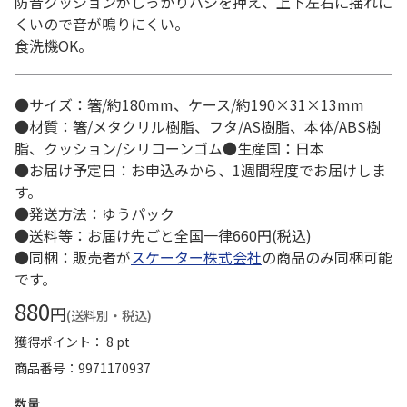
防音クッションがしっかりハシを押え、上下左右に揺れに
くいので音が鳴りにくい。
食洗機OK。
●サイズ：箸/約180mm、ケース/約190×31×13mm
●材質：箸/メタクリル樹脂、フタ/AS樹脂、本体/ABS樹
脂、クッション/シリコーンゴム●生産国：日本
●お届け予定日：お申込みから、1週間程度でお届けしま
す。
●発送方法：ゆうパック
●送料等：お届け先ごと全国一律660円(税込)
●同梱：販売者が
スケーター株式会社
の商品のみ同梱可能
です。
880
円
(送料別・税込)
獲得ポイント： 8 pt
商品番号
9971170937
数量