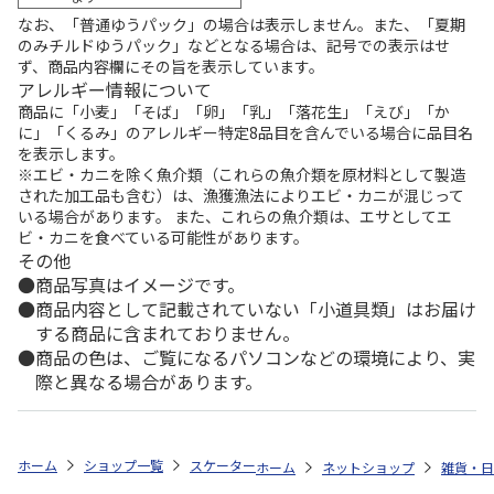
なお、「普通ゆうパック」の場合は表示しません。また、「夏期
のみチルドゆうパック」などとなる場合は、記号での表示はせ
ず、商品内容欄にその旨を表示しています。
アレルギー情報について
商品に「小麦」「そば」「卵」「乳」「落花生」「えび」「か
に」「くるみ」のアレルギー特定8品目を含んでいる場合に品目名
を表示します。
※エビ・カニを除く魚介類（これらの魚介類を原材料として製造
された加工品も含む）は、漁獲漁法によりエビ・カニが混じって
いる場合があります。 また、これらの魚介類は、エサとしてエ
ビ・カニを食べている可能性があります。
その他
商品写真はイメージです。
商品内容として記載されていない「小道具類」はお届け
する商品に含まれておりません。
商品の色は、ご覧になるパソコンなどの環境により、実
際と異なる場合があります。
ホーム
ショップ一覧
スケーター
抗菌音のならない箸・箸箱セット 箸18
ホーム
ネットショップ
雑貨・日