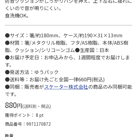
防音クッションがしっかりハシを押え、上下左右に揺れに
くいので音が鳴りにくい。
食洗機OK。
●サイズ：箸/約180mm、ケース/約190×31×13mm
●材質：箸/メタクリル樹脂、フタ/AS樹脂、本体/ABS樹
脂、クッション/シリコーンゴム●生産国：日本
●お届け予定日：お申込みから、1週間程度でお届けしま
す。
●発送方法：ゆうパック
●送料等：お届け先ごと全国一律660円(税込)
●同梱：販売者が
スケーター株式会社
の商品のみ同梱可能
です。
880
円
(送料別・税込)
獲得ポイント： 8 pt
商品番号
9971170872
数量