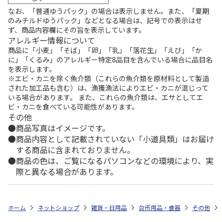
なお、「普通ゆうパック」の場合は表示しません。また、「夏期
のみチルドゆうパック」などとなる場合は、記号での表示はせ
ず、商品内容欄にその旨を表示しています。
アレルギー情報について
商品に「小麦」「そば」「卵」「乳」「落花生」「えび」「か
に」「くるみ」のアレルギー特定8品目を含んでいる場合に品目名
を表示します。
※エビ・カニを除く魚介類（これらの魚介類を原材料として製造
された加工品も含む）は、漁獲漁法によりエビ・カニが混じって
いる場合があります。 また、これらの魚介類は、エサとしてエ
ビ・カニを食べている可能性があります。
その他
商品写真はイメージです。
商品内容として記載されていない「小道具類」はお届け
する商品に含まれておりません。
商品の色は、ご覧になるパソコンなどの環境により、実
際と異なる場合があります。
ホーム
ネットショップ
雑貨・日用品
台所用品・食器
その他