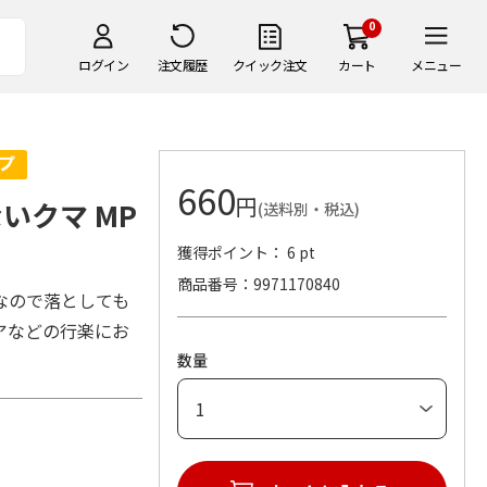
0
ログイン
注文履歴
クイック注文
カート
メニュー
660
円
いクマ MP
(送料別・税込)
獲得ポイント： 6 pt
商品番号
9971170840
なので落としても
アなどの行楽にお
数量