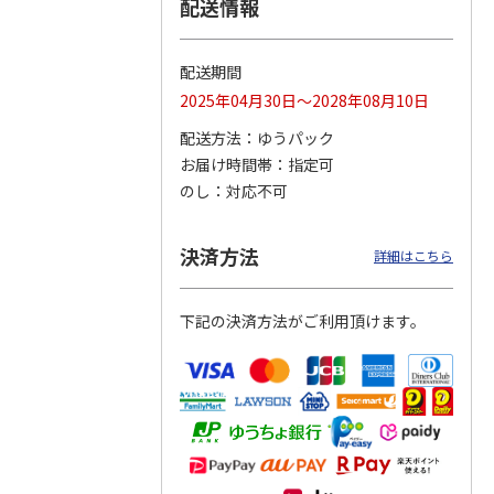
配送情報
配送期間
トマグ
コーデュロイ生地ラ
ふわっとフタタイト
八角形ステンレスマ
2025年04月30日～2028年08月10日
ポムプ
ンチバッグ ハロー
ランチボックス角型
グボトル 500ml リ
4
キティ KCOB2
パペットスンスン
ラックマ リラッ
…
配送方法
ゆうパック
R
…
お届け時間帯
指定可
2,200円
1,485円
4,510円
のし
対応不可
)
(送料別・税込)
(送料別・税込)
(送料別・税込)
決済方法
詳細はこちら
下記の決済方法がご利用頂けます。