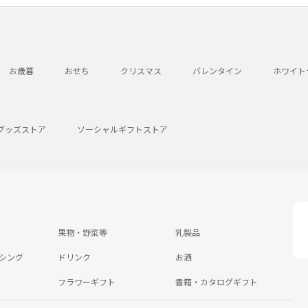
お歳暮
おせち
クリスマス
バレンタイン
ホワイト
グッズストア
ソーシャルギフトストア
果物・野菜等
乳製品
シング
ドリンク
お酒
フラワーギフト
書籍・カタログギフト