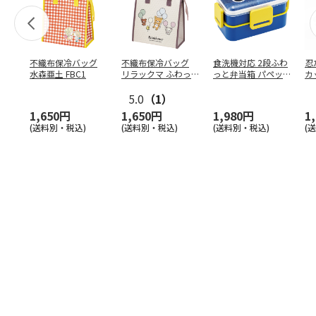
不織布保冷バッグ
不織布保冷バッグ
食洗機対応 2段ふわ
忍
水森亜土 FBC1
リラックマ ふわっ
っと弁当箱 パペッ
カ
と風船 FBC1
トスンスン PFLW
…
り
5.0
（1）
田
1,650円
1,650円
1,980円
1
(送料別・税込)
(送料別・税込)
(送料別・税込)
(