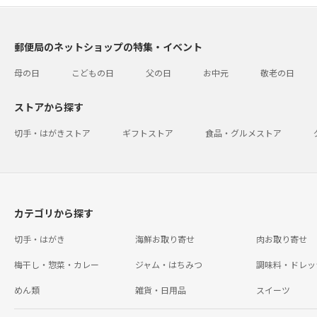
郵便局のネットショップの特集・イベント
母の日
こどもの日
父の日
お中元
敬老の日
ストアから探す
切手・はがきストア
ギフトストア
食品・グルメストア
カテゴリから探す
切手・はがき
海鮮お取り寄せ
肉お取り寄せ
梅干し・惣菜・カレー
ジャム・はちみつ
調味料・ドレッ
めん類
雑貨・日用品
スイーツ