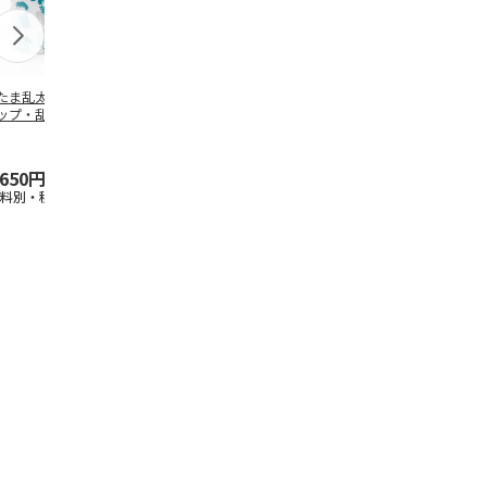
たま乱太郎 マグ
抗菌食洗機対応 ふ
マスコット入りドリ
陶器ダイカッ
ップ・乱太郎・き
わっと弁当箱 530ml
ンクボトル ハロー
カップ ポム
丸・しんべヱ・山
水森亜土 PF
…
キティ PSPR5MC
リン CHMGD
伝
…
,650円
1,760円
3,300円
2,970円
送料別・税込)
(送料別・税込)
(送料別・税込)
(送料別・税込