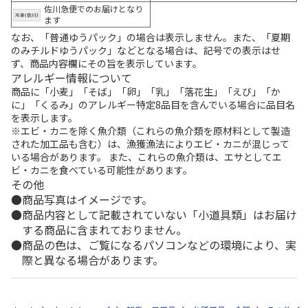
佐川急便でのお届けとなり
ます
なお、「普通ゆうパック」の場合は表示しません。また、「夏期
のみチルドゆうパック」などとなる場合は、記号での表示はせ
ず、商品内容欄にその旨を表示しています。
アレルギー情報について
商品に「小麦」「そば」「卵」「乳」「落花生」「えび」「か
に」「くるみ」のアレルギー特定8品目を含んでいる場合に品目名
を表示します。
※エビ・カニを除く魚介類（これらの魚介類を原材料として製造
された加工品も含む）は、漁獲漁法によりエビ・カニが混じって
いる場合があります。 また、これらの魚介類は、エサとしてエ
ビ・カニを食べている可能性があります。
その他
商品写真はイメージです。
商品内容として記載されていない「小道具類」はお届け
する商品に含まれておりません。
商品の色は、ご覧になるパソコンなどの環境により、実
際と異なる場合があります。