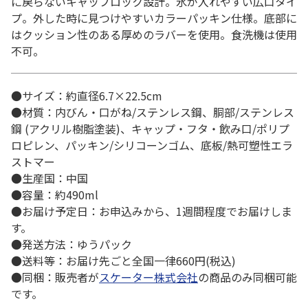
に戻らないキャップロック設計。氷が入れやすい広口タイ
プ。外した時に見つけやすいカラーパッキン仕様。底部に
はクッション性のある厚めのラバーを使用。食洗機は使用
不可。
●サイズ：約直径6.7×22.5cm
●材質：内びん・口がね/ステンレス鋼、胴部/ステンレス
鋼 (アクリル樹脂塗装)、キャップ・フタ・飲み口/ポリプ
ロピレン、パッキン/シリコーンゴム、底板/熱可塑性エラ
ストマー
●生産国：中国
●容量：約490ml
●お届け予定日：お申込みから、1週間程度でお届けしま
す。
●発送方法：ゆうパック
●送料等：お届け先ごと全国一律660円(税込)
●同梱：販売者が
スケーター株式会社
の商品のみ同梱可能
です。