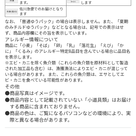
ます。
します
佐川急便でのお届けとなり
ます
なお、「普通ゆうパック」の場合は表示しません。また、「夏期
のみチルドゆうパック」などとなる場合は、記号での表示はせ
ず、商品内容欄にその旨を表示しています。
アレルギー情報について
商品に「小麦」「そば」「卵」「乳」「落花生」「えび」「か
に」「くるみ」のアレルギー特定8品目を含んでいる場合に品目名
を表示します。
※エビ・カニを除く魚介類（これらの魚介類を原材料として製造
された加工品も含む）は、漁獲漁法によりエビ・カニが混じって
いる場合があります。 また、これらの魚介類は、エサとしてエ
ビ・カニを食べている可能性があります。
その他
商品写真はイメージです。
商品内容として記載されていない「小道具類」はお届け
する商品に含まれておりません。
商品の色は、ご覧になるパソコンなどの環境により、実
際と異なる場合があります。