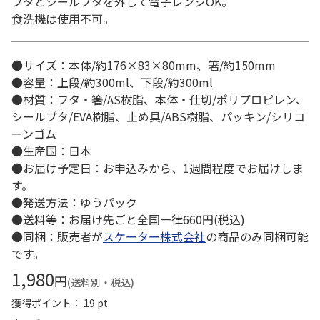
フタとシールブタを外して電子レンジOK。
食洗機は使用不可。
●サイズ：本体/約176×83×80mm、箸/約150mm
●容量：上段/約300ml、下段/約300ml
●材質：フタ・箸/AS樹脂、本体・仕切/ポリプロピレン、
シールブタ/EVA樹脂、止め具/ABS樹脂、パッキン/シリコ
ーンゴム
●生産国：日本
●お届け予定日：お申込みから、1週間程度でお届けしま
す。
●発送方法：ゆうパック
●送料等：お届け先ごと全国一律660円(税込)
●同梱：販売者が
スケーター株式会社
の商品のみ同梱可能
です。
1,980
円
(送料別・税込)
獲得ポイント： 19 pt