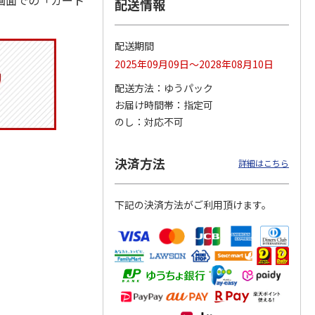
画面での「カート
配送情報
配送期間
トマグ
コーデュロイ生地ラ
ふわっとフタタイト
八角形ステンレスマ
2025年09月09日～2028年08月10日
ポムプ
ンチバッグ ハロー
ランチボックス角型
グボトル 500ml リ
4
キティ KCOB2
パペットスンスン
ラックマ リラッ
…
配送方法
ゆうパック
R
…
お届け時間帯
指定可
2,200円
1,485円
4,510円
のし
対応不可
)
(送料別・税込)
(送料別・税込)
(送料別・税込)
決済方法
詳細はこちら
下記の決済方法がご利用頂けます。