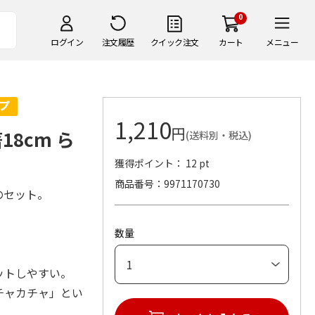
0
ログイン
注文履歴
クイック注文
カート
メニュー
1,210
円
8cm ら
(送料別・税込)
獲得ポイント： 12 pt
商品番号
9971170730
のセット。
数量
ットしやすい。
チャカチャ」とい