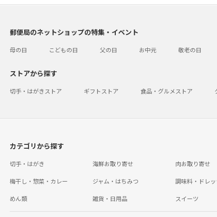
郵便局のネットショップの特集・イベント
母の日
こどもの日
父の日
お中元
敬老の日
ストアから探す
切手・はがきストア
ギフトストア
食品・グルメストア
カテゴリから探す
切手・はがき
海鮮お取り寄せ
肉お取り寄せ
梅干し・惣菜・カレー
ジャム・はちみつ
調味料・ドレッ
めん類
雑貨・日用品
スイーツ