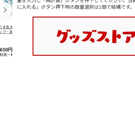
量を入力し「再計算」ボタンを押下してください。当
に入れる」ボタン押下時の数量選択は1個で結構です。
たま乱太郎 マグ
抗菌食洗機対応 ふ
マスコット入りドリ
陶器ダイカッ
ップ・乱太郎・き
わっと弁当箱 530ml
ンクボトル ハロー
カップ ポム
丸・しんべヱ・山
水森亜土 PF
…
キティ PSPR5MC
リン CHMGD
伝
…
,650円
1,760円
3,300円
2,970円
送料別・税込)
(送料別・税込)
(送料別・税込)
(送料別・税込