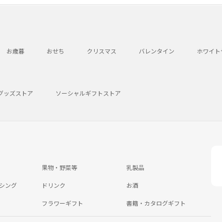
お歳暮
おせち
クリスマス
バレンタイン
ホワイト
グッズストア
ソーシャルギフトストア
果物・野菜等
乳製品
シング
ドリンク
お酒
フラワーギフト
書籍・カタログギフト