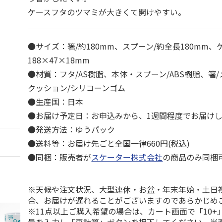
ケースフタのツマミが大きくて開けやすい。
●サイズ：箸/約180mm、スプーン/約全長180mm、
188×47×18mm
●材質：フタ/AS樹脂、本体・スプーン/ABS樹脂、箸
クッション/シリコーンゴム
●生産国：日本
●お届け予定日：お申込みから、1週間程度でお届け
●発送方法：ゆうパック
●送料等：お届け先ごと全国一律660円(税込)
●同梱：販売者が
スケーター株式会社
の商品のみ同梱
※天候や注文状況、大型連休・お盆・年末年始・土日
合、お届けが遅れることがございますのであらかじめ
※11点以上ご購入希望の場合は、カート画面で「10+