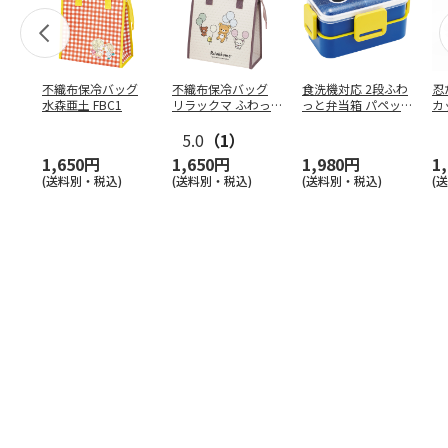
不織布保冷バッグ
不織布保冷バッグ
食洗機対応 2段ふわ
忍
水森亜土 FBC1
リラックマ ふわっ
っと弁当箱 パペッ
カ
と風船 FBC1
トスンスン PFLW
…
り
5.0
（1）
田
1,650円
1,650円
1,980円
1
(送料別・税込)
(送料別・税込)
(送料別・税込)
(