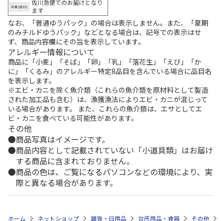
佐川急便でのお届けとなり
ます
なお、「普通ゆうパック」の場合は表示しません。また、「夏期
のみチルドゆうパック」などとなる場合は、記号での表示はせ
ず、商品内容欄にその旨を表示しています。
アレルギー情報について
商品に「小麦」「そば」「卵」「乳」「落花生」「えび」「か
に」「くるみ」のアレルギー特定8品目を含んでいる場合に品目名
を表示します。
※エビ・カニを除く魚介類（これらの魚介類を原材料として製造
された加工品も含む）は、漁獲漁法によりエビ・カニが混じって
いる場合があります。 また、これらの魚介類は、エサとしてエ
ビ・カニを食べている可能性があります。
その他
商品写真はイメージです。
商品内容として記載されていない「小道具類」はお届け
する商品に含まれておりません。
商品の色は、ご覧になるパソコンなどの環境により、実
際と異なる場合があります。
ホーム
ネットショップ
雑貨・日用品
台所用品・食器
その他