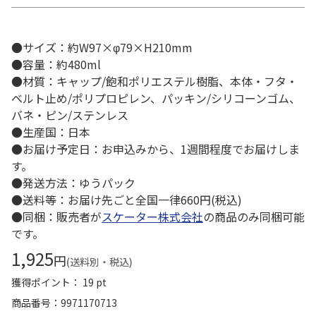
●サイズ：約W97×φ79×H210mm
●容量：約480ml
●材質：キャップ/飽和ポリエステル樹脂、本体・フタ・
ベルト止め/ポリプロピレン、パッキン/シリコーンゴム、
バネ・ピン/ステンレス
●生産国：日本
●お届け予定日：お申込みから、1週間程度でお届けしま
す。
●発送方法：ゆうパック
●送料等：お届け先ごと全国一律660円(税込)
●同梱：販売者が
スケーター株式会社
の商品のみ同梱可能
です。
1,925
円
(送料別・税込)
獲得ポイント： 19 pt
商品番号
9971170713