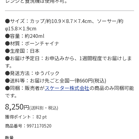
レンジと食洗機は使用不可。
●サイズ：カップ/約10.9×8.7×7.4cm、ソーサー/約
φ15.8×1.9cm
●容量：約240ml
●材質：ボーンチャイナ
●生産国：日本
●お届け予定日：お申込みから、1週間程度でお届けしま
す。
●発送方法：ゆうパック
●送料等：お届け先ごと全国一律660円(税込)
●同梱：販売者が
スケーター株式会社
の商品のみ同梱可能
です。
8,250
円
(送料別・税込)
獲得ポイント： 82 pt
商品番号
9971170520
数量