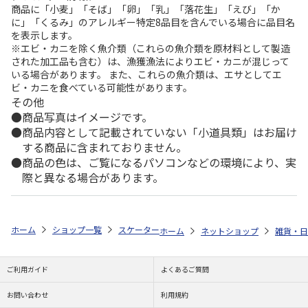
商品に「小麦」「そば」「卵」「乳」「落花生」「えび」「か
に」「くるみ」のアレルギー特定8品目を含んでいる場合に品目名
を表示します。
※エビ・カニを除く魚介類（これらの魚介類を原材料として製造
された加工品も含む）は、漁獲漁法によりエビ・カニが混じって
いる場合があります。 また、これらの魚介類は、エサとしてエ
ビ・カニを食べている可能性があります。
その他
商品写真はイメージです。
商品内容として記載されていない「小道具類」はお届け
する商品に含まれておりません。
商品の色は、ご覧になるパソコンなどの環境により、実
際と異なる場合があります。
ホーム
ショップ一覧
スケーター
カップ＆ソーサー NARUMI ボーン
ホーム
ネットショップ
雑貨・日
ご利用ガイド
よくあるご質問
お問い合わせ
利用規約