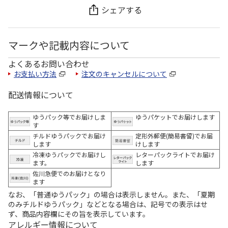
シェアする
マークや記載内容について
よくあるお問い合わせ
お支払い方法
注文のキャンセルについて
配送情報について
ゆうパック等でお届けしま
ゆうパケットでお届けします
す
チルドゆうパックでお届け
定形外郵便(簡易書留)でお届
します
けします
冷凍ゆうパックでお届けし
レターパックライトでお届け
ます。
します
佐川急便でのお届けとなり
ます
なお、「普通ゆうパック」の場合は表示しません。また、「夏期
のみチルドゆうパック」などとなる場合は、記号での表示はせ
ず、商品内容欄にその旨を表示しています。
アレルギー情報について