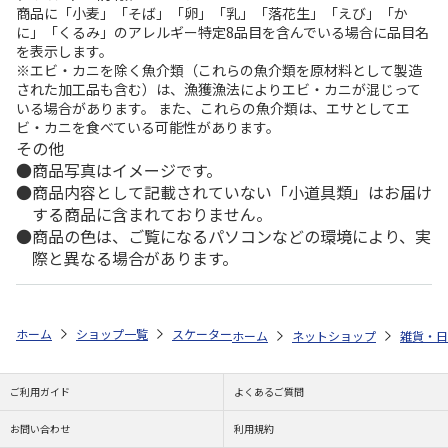
商品に「小麦」「そば」「卵」「乳」「落花生」「えび」「か
に」「くるみ」のアレルギー特定8品目を含んでいる場合に品目名
を表示します。
※エビ・カニを除く魚介類（これらの魚介類を原材料として製造
された加工品も含む）は、漁獲漁法によりエビ・カニが混じって
いる場合があります。 また、これらの魚介類は、エサとしてエ
ビ・カニを食べている可能性があります。
その他
商品写真はイメージです。
商品内容として記載されていない「小道具類」はお届け
する商品に含まれておりません。
商品の色は、ご覧になるパソコンなどの環境により、実
際と異なる場合があります。
ホーム
ショップ一覧
スケーター
カップ＆ソーサー NARUMI ボーン
ホーム
ネットショップ
雑貨・日
ご利用ガイド
よくあるご質問
お問い合わせ
利用規約