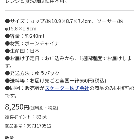
レンジと食洗機は使用不可。
●サイズ：カップ/約10.9×8.7×7.4cm、ソーサー/約
φ15.8×1.9cm
●容量：約240ml
●材質：ボーンチャイナ
●生産国：日本
●お届け予定日：お申込みから、1週間程度でお届けしま
す。
●発送方法：ゆうパック
●送料等：お届け先ごと全国一律660円(税込)
●同梱：販売者が
スケーター株式会社
の商品のみ同梱可能
です。
8,250
円
(送料別・税込)
獲得ポイント： 82 pt
商品番号
9971170512
数量