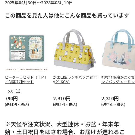
2025年04月30日～2028年08月10日
この商品を見た人は他にこんな商品も買っています
ピーターラビット（ＴＭ）
がま口型ランチバッグ miff
帆布地 保冷がまぐ
／付箋７種セット
y 21 KGA1
ンチバッグ ムーミン
トカラー KGAF1
5.0
（1）
790円
2,310円
2,310円
(送料別・税込)
(送料別・税込)
(送料別・税込)
※天候や注文状況、大型連休・お盆・年末年
始・土日祝日をはさむ場合、お届けが遅れるこ