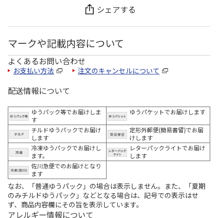
シェアする
マークや記載内容について
よくあるお問い合わせ
お支払い方法
注文のキャンセルについて
配送情報について
ゆうパック等でお届けしま
ゆうパケットでお届けします
す
チルドゆうパックでお届け
定形外郵便(簡易書留)でお届
します
けします
冷凍ゆうパックでお届けし
レターパックライトでお届け
ます。
します
佐川急便でのお届けとなり
ます
なお、「普通ゆうパック」の場合は表示しません。また、「夏期
のみチルドゆうパック」などとなる場合は、記号での表示はせ
ず、商品内容欄にその旨を表示しています。
アレルギー情報について