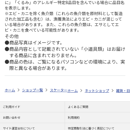
に」「くるみ」のアレルギー特定8品目を含んでいる場合に品目名
を表示します。
※エビ・カニを除く魚介類（これらの魚介類を原材料として製造
された加工品も含む）は、漁獲漁法によりエビ・カニが混じって
いる場合があります。 また、これらの魚介類は、エサとしてエ
ビ・カニを食べている可能性があります。
その他
商品写真はイメージです。
商品内容として記載されていない「小道具類」はお届け
する商品に含まれておりません。
商品の色は、ご覧になるパソコンなどの環境により、実
際と異なる場合があります。
ホーム
ショップ一覧
スケーター
マグ大 NARUMI ボーンチャイナ 
ホーム
ネットショップ
雑貨・日
ご利用ガイド
よくあるご質問
お問い合わせ
利用規約
サイト運営会社について
特定商取引法に基づく表記について