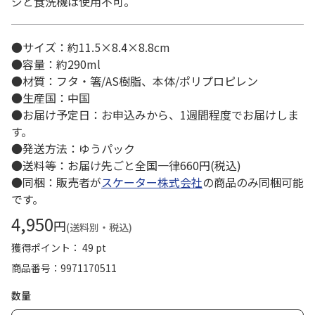
ジと食洗機は使用不可。
●サイズ：約11.5×8.4×8.8cm
●容量：約290ml
●材質：フタ・箸/AS樹脂、本体/ポリプロピレン
●生産国：中国
●お届け予定日：お申込みから、1週間程度でお届けしま
す。
●発送方法：ゆうパック
●送料等：お届け先ごと全国一律660円(税込)
●同梱：販売者が
スケーター株式会社
の商品のみ同梱可能
です。
4,950
円
(送料別・税込)
獲得ポイント： 49 pt
商品番号
9971170511
数量