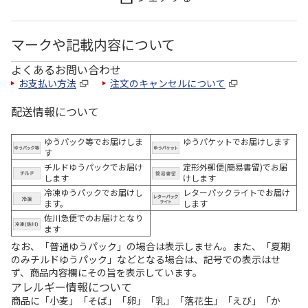
マークや記載内容について
よくあるお問い合わせ
お支払い方法
注文のキャンセルについて
配送情報について
ゆうパック等でお届けしま
ゆうパケットでお届けします
す
チルドゆうパックでお届け
定形外郵便(簡易書留)でお届
します
けします
冷凍ゆうパックでお届けし
レターパックライトでお届け
ます。
します
佐川急便でのお届けとなり
ます
なお、「普通ゆうパック」の場合は表示しません。また、「夏期
のみチルドゆうパック」などとなる場合は、記号での表示はせ
ず、商品内容欄にその旨を表示しています。
アレルギー情報について
商品に「小麦」「そば」「卵」「乳」「落花生」「えび」「か