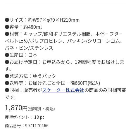
●サイズ：約W97×φ79×H210mm
●容量：約480ml
●材質：キャップ/飽和ポリエステル樹脂、本体・フタ・
ベルト止め/ポリプロピレン、パッキン/シリコーンゴム、
バネ・ピン/ステンレス
●生産国：日本
●お届け予定日：お申込みから、1週間程度でお届けしま
す。
●発送方法：ゆうパック
●送料等：お届け先ごと全国一律660円(税込)
●同梱：販売者が
スケーター株式会社
の商品のみ同梱可能
です。
1,870
円
(送料別・税込)
獲得ポイント： 18 pt
商品番号
9971170466