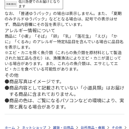
佐川急便でのお届けとなり
ます
なお、「普通ゆうパック」の場合は表示しません。また、「夏期
のみチルドゆうパック」などとなる場合は、記号での表示はせ
ず、商品内容欄にその旨を表示しています。
アレルギー情報について
商品に「小麦」「そば」「卵」「乳」「落花生」「えび」「か
に」「くるみ」のアレルギー特定8品目を含んでいる場合に品目名
を表示します。
※エビ・カニを除く魚介類（これらの魚介類を原材料として製造
された加工品も含む）は、漁獲漁法によりエビ・カニが混じって
いる場合があります。 また、これらの魚介類は、エサとしてエ
ビ・カニを食べている可能性があります。
その他
商品写真はイメージです。
商品内容として記載されていない「小道具類」はお届け
する商品に含まれておりません。
商品の色は、ご覧になるパソコンなどの環境により、実
際と異なる場合があります。
ホーム
ネットショップ
雑貨・日用品
台所用品・食器
その他