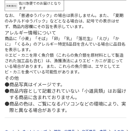
佐川急便でのお届けとなり
ます
なお、「普通ゆうパック」の場合は表示しません。また、「夏期
のみチルドゆうパック」などとなる場合は、記号での表示はせ
ず、商品内容欄にその旨を表示しています。
アレルギー情報について
商品に「小麦」「そば」「卵」「乳」「落花生」「えび」「か
に」「くるみ」のアレルギー特定8品目を含んでいる場合に品目名
を表示します。
※エビ・カニを除く魚介類（これらの魚介類を原材料として製造
された加工品も含む）は、漁獲漁法によりエビ・カニが混じって
いる場合があります。 また、これらの魚介類は、エサとしてエ
ビ・カニを食べている可能性があります。
その他
商品写真はイメージです。
商品内容として記載されていない「小道具類」はお届け
する商品に含まれておりません。
商品の色は、ご覧になるパソコンなどの環境により、実
際と異なる場合があります。