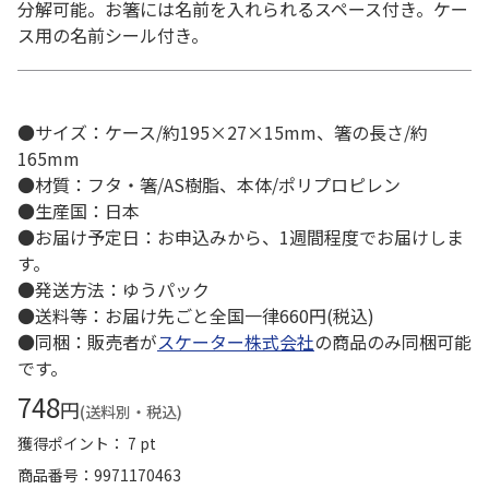
分解可能。お箸には名前を入れられるスペース付き。ケー
ス用の名前シール付き。
●サイズ：ケース/約195×27×15mm、箸の長さ/約
165mm
●材質：フタ・箸/AS樹脂、本体/ポリプロピレン
●生産国：日本
●お届け予定日：お申込みから、1週間程度でお届けしま
す。
●発送方法：ゆうパック
●送料等：お届け先ごと全国一律660円(税込)
●同梱：販売者が
スケーター株式会社
の商品のみ同梱可能
です。
748
円
(送料別・税込)
獲得ポイント： 7 pt
商品番号
9971170463