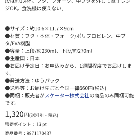
段は約1.4杯。フタ、フォーク、中ブタを外して電子レン
ジOK。食洗機は使えない。
●サイズ：約10.6×11.7×9cm
●材質：フタ・本体・フォーク/ポリプロピレン、中ブ
タ/EVA樹脂
●容量：上段/約230ml、下段/約270ml
●生産国：日本
●お届け予定日：お申込みから、1週間程度でお届けしま
す。
●発送方法：ゆうパック
●送料等：お届け先ごと全国一律660円(税込)
●同梱：販売者が
スケーター株式会社
の商品のみ同梱可能
です。
1,320
円
(送料別・税込)
獲得ポイント： 13 pt
商品番号
9971170437