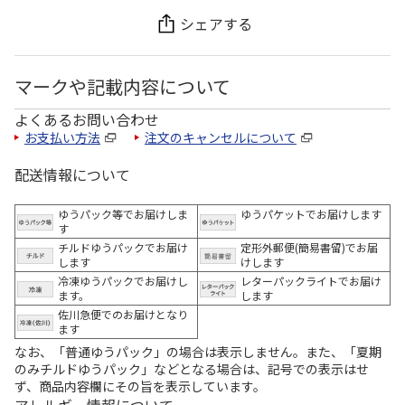
シェアする
マークや記載内容について
よくあるお問い合わせ
お支払い方法
注文のキャンセルについて
配送情報について
ゆうパック等でお届けしま
ゆうパケットでお届けします
す
チルドゆうパックでお届け
定形外郵便(簡易書留)でお届
します
けします
冷凍ゆうパックでお届けし
レターパックライトでお届け
ます。
します
佐川急便でのお届けとなり
ます
なお、「普通ゆうパック」の場合は表示しません。また、「夏期
のみチルドゆうパック」などとなる場合は、記号での表示はせ
ず、商品内容欄にその旨を表示しています。
アレルギー情報について