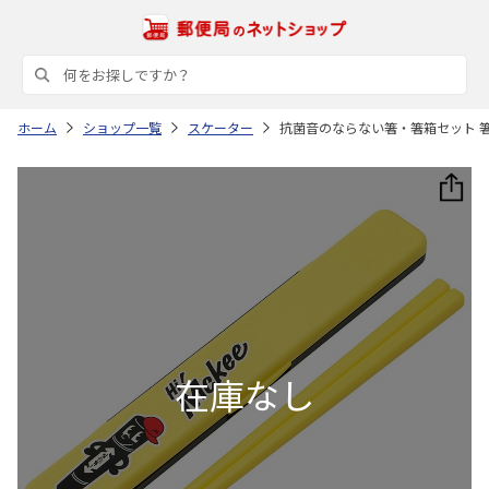
ホーム
ショップ一覧
スケーター
抗菌音のならない箸・箸箱セット 箸18