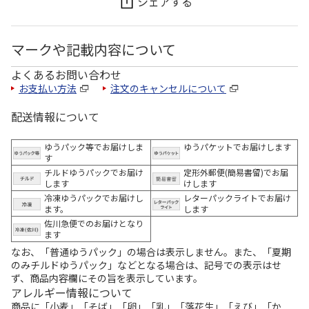
シェアする
マークや記載内容について
よくあるお問い合わせ
お支払い方法
注文のキャンセルについて
配送情報について
ゆうパック等でお届けしま
ゆうパケットでお届けします
す
チルドゆうパックでお届け
定形外郵便(簡易書留)でお届
します
けします
冷凍ゆうパックでお届けし
レターパックライトでお届け
ます。
します
佐川急便でのお届けとなり
ます
なお、「普通ゆうパック」の場合は表示しません。また、「夏期
のみチルドゆうパック」などとなる場合は、記号での表示はせ
ず、商品内容欄にその旨を表示しています。
アレルギー情報について
商品に「小麦」「そば」「卵」「乳」「落花生」「えび」「か