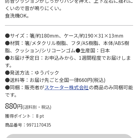
防音クッションがしっかりハシを押え、上下左右に揺れに
くいので音が鳴りにくい。
食洗機OK。
●サイズ：箸/約180mm、ケース/約190×31×13mm
●材質：箸/メタクリル樹脂、フタ/AS樹脂、本体/ABS樹
脂、クッション/シリコーンゴム●生産国：日本
●お届け予定日：お申込みから、1週間程度でお届けしま
す。
●発送方法：ゆうパック
●送料等：お届け先ごと全国一律660円(税込)
●同梱：販売者が
スケーター株式会社
の商品のみ同梱可能
です。
880
円
(送料別・税込)
獲得ポイント： 8 pt
商品番号
9971170435