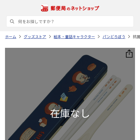
ホーム
グッズストア
絵本・童話キャラクター
パンどろぼう
抗菌