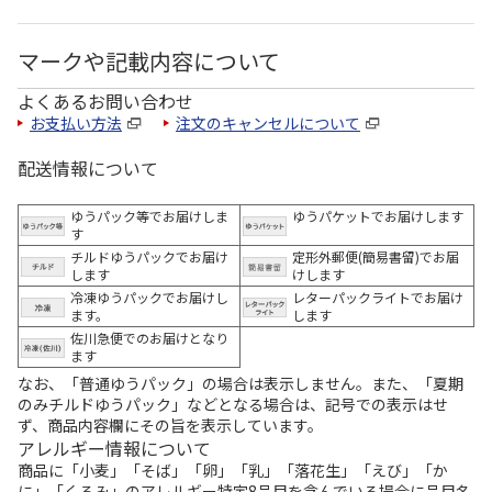
マークや記載内容について
よくあるお問い合わせ
お支払い方法
注文のキャンセルについて
配送情報について
ゆうパック等でお届けしま
ゆうパケットでお届けします
す
チルドゆうパックでお届け
定形外郵便(簡易書留)でお届
します
けします
冷凍ゆうパックでお届けし
レターパックライトでお届け
ます。
します
佐川急便でのお届けとなり
ます
なお、「普通ゆうパック」の場合は表示しません。また、「夏期
のみチルドゆうパック」などとなる場合は、記号での表示はせ
ず、商品内容欄にその旨を表示しています。
アレルギー情報について
商品に「小麦」「そば」「卵」「乳」「落花生」「えび」「か
に」「くるみ」のアレルギー特定8品目を含んでいる場合に品目名