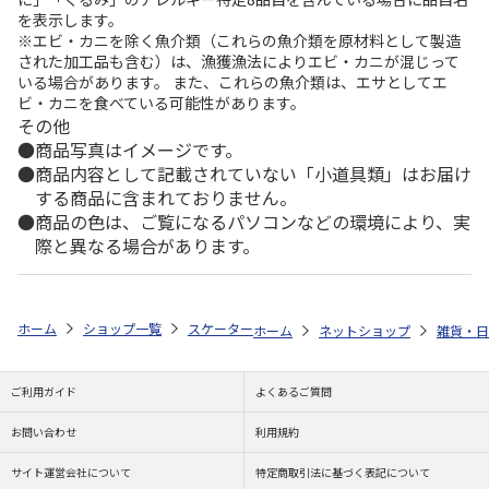
を表示します。
※エビ・カニを除く魚介類（これらの魚介類を原材料として製造
された加工品も含む）は、漁獲漁法によりエビ・カニが混じって
いる場合があります。 また、これらの魚介類は、エサとしてエ
ビ・カニを食べている可能性があります。
その他
商品写真はイメージです。
商品内容として記載されていない「小道具類」はお届け
する商品に含まれておりません。
商品の色は、ご覧になるパソコンなどの環境により、実
際と異なる場合があります。
ホーム
ショップ一覧
スケーター
抗菌音のならないコンビセット 箸18c
ホーム
ネットショップ
雑貨・日
ご利用ガイド
よくあるご質問
お問い合わせ
利用規約
サイト運営会社について
特定商取引法に基づく表記について