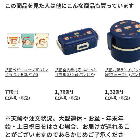
この商品を見た人は他にこんな商品も買っています
抗菌ベビーコップ3P パン
抗菌食洗機対応 ふわっと
抗菌丸型ランチボッ
どろぼう BCUP1AG
弁当箱 530ml パンどろぼ
段(フォーク付) パ
う PFLB6AG
う ONWR1AG
770円
1,760円
1,320円
(送料別・税込)
(送料別・税込)
(送料別・税込)
※天候や注文状況、大型連休・お盆・年末年
始・土日祝日をはさむ場合、お届けが遅れるこ
とがございますのであらかじめご了承くださ