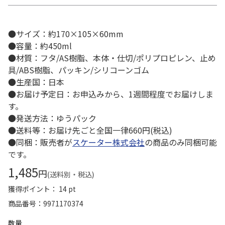
●サイズ：約170×105×60mm
●容量：約450ml
●材質：フタ/AS樹脂、本体・仕切/ポリプロピレン、止め
具/ABS樹脂、パッキン/シリコーンゴム
●生産国：日本
●お届け予定日：お申込みから、1週間程度でお届けしま
す。
●発送方法：ゆうパック
●送料等：お届け先ごと全国一律660円(税込)
●同梱：販売者が
スケーター株式会社
の商品のみ同梱可能
です。
1,485
円
(送料別・税込)
獲得ポイント： 14 pt
商品番号
9971170374
数量