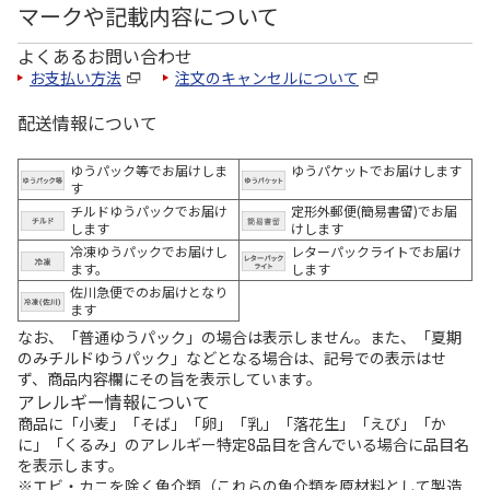
マークや記載内容について
よくあるお問い合わせ
お支払い方法
注文のキャンセルについて
配送情報について
ゆうパック等でお届けしま
ゆうパケットでお届けします
す
チルドゆうパックでお届け
定形外郵便(簡易書留)でお届
します
けします
冷凍ゆうパックでお届けし
レターパックライトでお届け
ます。
します
佐川急便でのお届けとなり
ます
なお、「普通ゆうパック」の場合は表示しません。また、「夏期
のみチルドゆうパック」などとなる場合は、記号での表示はせ
ず、商品内容欄にその旨を表示しています。
アレルギー情報について
商品に「小麦」「そば」「卵」「乳」「落花生」「えび」「か
に」「くるみ」のアレルギー特定8品目を含んでいる場合に品目名
を表示します。
※エビ・カニを除く魚介類（これらの魚介類を原材料として製造