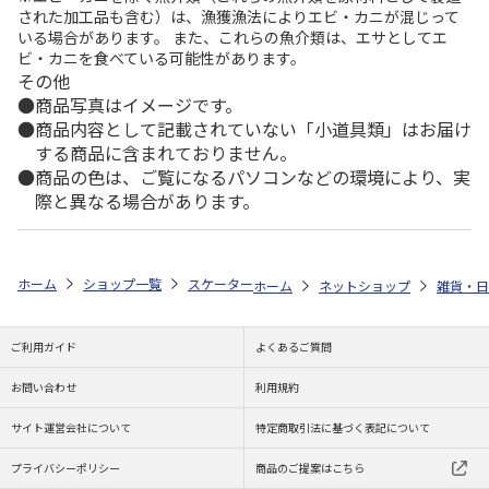
された加工品も含む）は、漁獲漁法によりエビ・カニが混じって
いる場合があります。 また、これらの魚介類は、エサとしてエ
ビ・カニを食べている可能性があります。
その他
商品写真はイメージです。
商品内容として記載されていない「小道具類」はお届け
する商品に含まれておりません。
商品の色は、ご覧になるパソコンなどの環境により、実
際と異なる場合があります。
ホーム
ショップ一覧
スケーター
スプーン・フォークセット パンどろぼ
ホーム
ネットショップ
雑貨・日
ご利用ガイド
よくあるご質問
お問い合わせ
利用規約
サイト運営会社について
特定商取引法に基づく表記について
プライバシーポリシー
商品のご提案はこちら