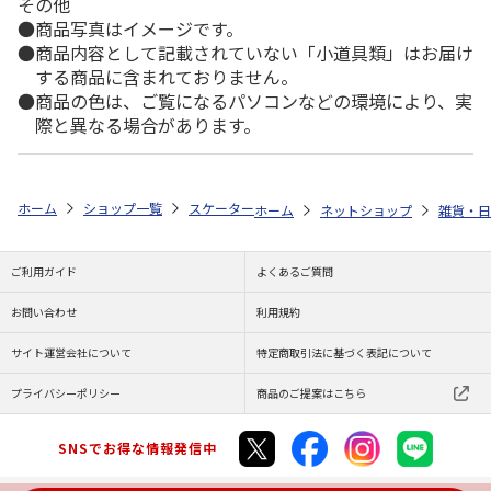
その他
商品写真はイメージです。
商品内容として記載されていない「小道具類」はお届け
する商品に含まれておりません。
商品の色は、ご覧になるパソコンなどの環境により、実
際と異なる場合があります。
ホーム
ショップ一覧
スケーター
マスコット付塗箸 21cm 干支箸 ポム
ホーム
ネットショップ
雑貨・日
ご利用ガイド
よくあるご質問
お問い合わせ
利用規約
サイト運営会社について
特定商取引法に基づく表記について
プライバシーポリシー
商品のご提案はこちら
SNSでお得な情報発信中