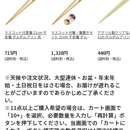
マスコット付塗箸 21cm 干
マスコット付箸・箸置きセ
アクリル製クリアなお
支箸 ポムポムプリン 亥 AN
ット 21cm 干支箸 ポムポ
1cm ポムポムプリン
D45
ムプリン 亥 AND45AH
ネスガール AAC45
715円
1,320円
440円
(送料別・税込)
(送料別・税込)
(送料別・税込)
※天候や注文状況、大型連休・お盆・年末年
始・土日祝日をはさむ場合、お届けが遅れるこ
とがございますのであらかじめご了承くださ
い。
※11点以上ご購入希望の場合は、カート画面で
「10+」を選択、必要数量を入力し「再計算」ボ
タンを押下してください。当画面での「カートに