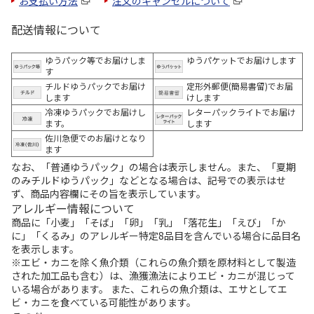
お支払い方法
注文のキャンセルについて
配送情報について
ゆうパック等でお届けしま
ゆうパケットでお届けします
す
チルドゆうパックでお届け
定形外郵便(簡易書留)でお届
します
けします
冷凍ゆうパックでお届けし
レターパックライトでお届け
ます。
します
佐川急便でのお届けとなり
ます
なお、「普通ゆうパック」の場合は表示しません。また、「夏期
のみチルドゆうパック」などとなる場合は、記号での表示はせ
ず、商品内容欄にその旨を表示しています。
アレルギー情報について
商品に「小麦」「そば」「卵」「乳」「落花生」「えび」「か
に」「くるみ」のアレルギー特定8品目を含んでいる場合に品目名
を表示します。
※エビ・カニを除く魚介類（これらの魚介類を原材料として製造
された加工品も含む）は、漁獲漁法によりエビ・カニが混じって
いる場合があります。 また、これらの魚介類は、エサとしてエ
ビ・カニを食べている可能性があります。