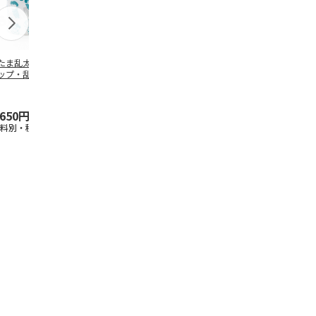
たま乱太郎 マグ
抗菌食洗機対応 ふ
マスコット入りドリ
陶器ダイカッ
ップ・乱太郎・き
わっと弁当箱 530ml
ンクボトル ハロー
カップ ポム
丸・しんべヱ・山
水森亜土 PF
…
キティ PSPR5MC
リン CHMGD
伝
…
,650円
1,760円
3,300円
2,970円
送料別・税込)
(送料別・税込)
(送料別・税込)
(送料別・税込