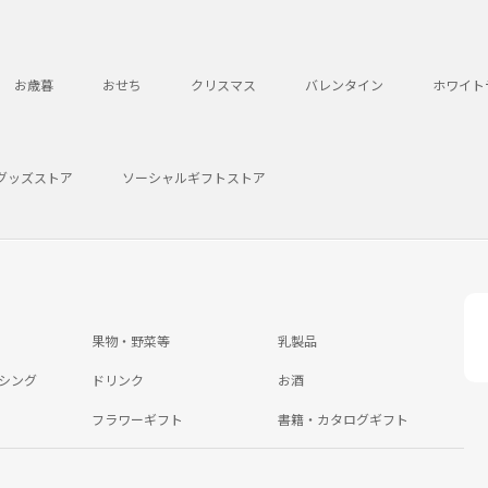
お歳暮
おせち
クリスマス
バレンタイン
ホワイト
グッズストア
ソーシャルギフトストア
果物・野菜等
乳製品
シング
ドリンク
お酒
フラワーギフト
書籍・カタログギフト