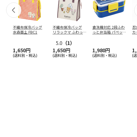
不織布保冷バッグ
不織布保冷バッグ
食洗機対応 2段ふわ
忍
水森亜土 FBC1
リラックマ ふわっ
っと弁当箱 パペッ
カ
と風船 FBC1
トスンスン PFLW
…
り
5.0
（1）
田
1,650円
1,650円
1,980円
1
(送料別・税込)
(送料別・税込)
(送料別・税込)
(