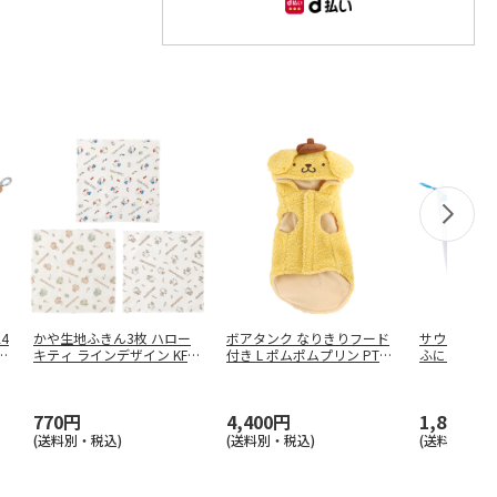
4
かや生地ふきん3枚 ハロー
ボアタンク なりきりフード
サウナバッグ
ー
キティ ラインデザイン KFK
付き L ポムポムプリン PTF
ふにゅまるデザ
C
…
…
770円
4,400円
1,815円
(送料別・税込)
(送料別・税込)
(送料別・税込