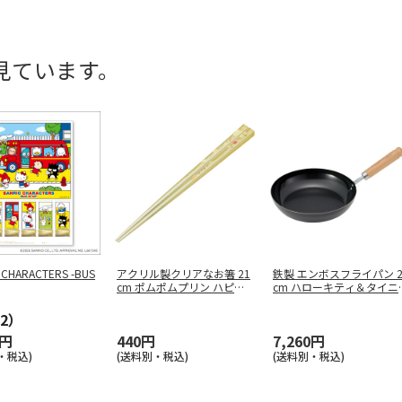
見ています。
 CHARACTERS -BUS
アクリル製クリアなお箸 21
鉄製 エンボスフライパン 2
cm ポムポムプリン ハピネ
cm ハローキティ＆タイニ
ス
…
…
2）
0円
440円
7,260円
・税込)
(送料別・税込)
(送料別・税込)