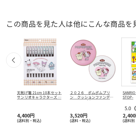
この商品を見た人は他にこんな商品を
天削げ箸 21cm 10本セット
２０２６ ポムポムプリ
SANRIO
サンリオキャラクターズ
…
ン クッションファンデ＆
STOP-
フェイスパウ
…
5.0
（
4,400円
3,520円
2,40
(送料別・税込)
(送料・税込)
(送料別