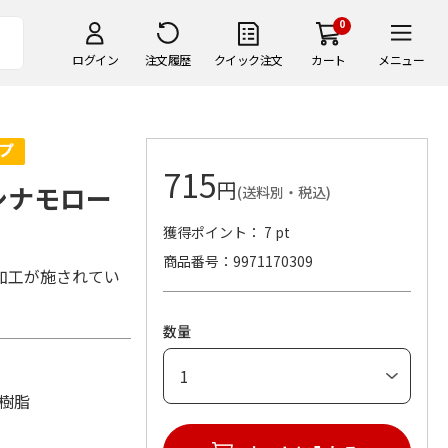
0
ログイン
注文履歴
クイック注文
カート
メニュー
715
円
 シナモロー
(送料別・税込)
獲得ポイント： 7 pt
商品番号
9971170309
加工が施されてい
数量
S樹脂