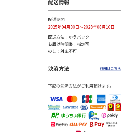
配送情報
配送期間
トマグ
コーデュロイ生地ラ
ふわっとフタタイト
八角形ステンレスマ
2025年04月30日～2028年08月10日
ポムプ
ンチバッグ ハロー
ランチボックス角型
グボトル 500ml リ
4
キティ KCOB2
パペットスンスン
ラックマ リラッ
…
配送方法
ゆうパック
R
…
お届け時間帯
指定可
2,200円
1,485円
4,510円
のし
対応不可
)
(送料別・税込)
(送料別・税込)
(送料別・税込)
決済方法
詳細はこちら
下記の決済方法がご利用頂けます。