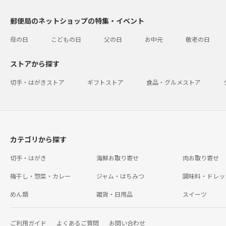
郵便局のネットショップの特集・イベント
母の日
こどもの日
父の日
お中元
敬老の日
ストアから探す
切手・はがきストア
ギフトストア
食品・グルメストア
カテゴリから探す
切手・はがき
海鮮お取り寄せ
肉お取り寄せ
梅干し・惣菜・カレー
ジャム・はちみつ
調味料・ドレッ
めん類
雑貨・日用品
スイーツ
ご利用ガイド
よくあるご質問
お問い合わせ