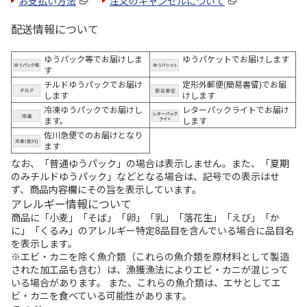
お支払い方法
注文のキャンセルについて
配送情報について
ゆうパック等でお届けしま
ゆうパケットでお届けします
す
チルドゆうパックでお届け
定形外郵便(簡易書留)でお届
します
けします
冷凍ゆうパックでお届けし
レターパックライトでお届け
ます。
します
佐川急便でのお届けとなり
ます
なお、「普通ゆうパック」の場合は表示しません。また、「夏期
のみチルドゆうパック」などとなる場合は、記号での表示はせ
ず、商品内容欄にその旨を表示しています。
アレルギー情報について
商品に「小麦」「そば」「卵」「乳」「落花生」「えび」「か
に」「くるみ」のアレルギー特定8品目を含んでいる場合に品目名
を表示します。
※エビ・カニを除く魚介類（これらの魚介類を原材料として製造
された加工品も含む）は、漁獲漁法によりエビ・カニが混じって
いる場合があります。 また、これらの魚介類は、エサとしてエ
ビ・カニを食べている可能性があります。