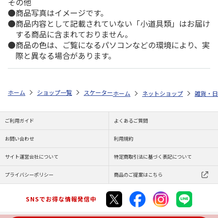
その他
商品写真はイメージです。
商品内容として記載されていない「小道具類」はお届け
する商品に含まれておりません。
商品の色は、ご覧になるパソコンなどの環境により、実
際と異なる場合があります。
ホーム
ショップ一覧
スケーター
マスコット付塗箸 21cm 干支箸 クロミ
ホーム
ネットショップ
雑貨・日
ご利用ガイド
よくあるご質問
お問い合わせ
利用規約
サイト運営会社について
特定商取引法に基づく表記について
プライバシーポリシー
商品のご提案はこちら
SNSでお得な情報発信中