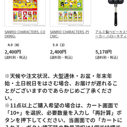
SANRIO CHARACTERS -CO
SANRIO CHARACTERS -PI
アルミ製ベビーカス
OKING-
CNIC-
ーカー ハローキティ 2
OCT1
4.0
（6）
5.0
（2）
2,400円
2,400円
5,170円
(送料別・税込)
(送料別・税込)
(送料別・税込)
※天候や注文状況、大型連休・お盆・年末年
始・土日祝日をはさむ場合、お届けが遅れるこ
とがございますのであらかじめご了承くださ
い。
※11点以上ご購入希望の場合は、カート画面で
「10+」を選択、必要数量を入力し「再計算」ボ
タンを押下してください。当画面での「カートに