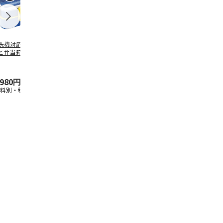
洗機対応 2段ふわ
抗菌食洗機対応 ふ
マスコット入りドリ
陶器ダイカッ
と弁当箱 パペッ
わっと弁当箱 530ml
ンクボトル ハロー
カップ ポム
スンスン PFLW
…
水森亜土 PF
…
キティ PSPR5MC
リン CHMGD
,980円
1,760円
3,300円
2,970円
送料別・税込)
(送料別・税込)
(送料別・税込)
(送料別・税込