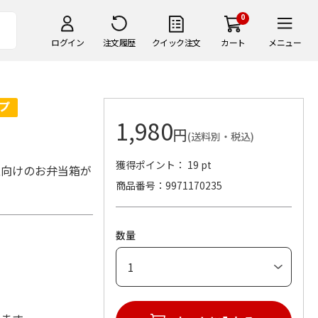
0
ログイン
注文履歴
クイック注文
カート
メニュー
1,980
円
(送料別・税込)
獲得ポイント： 19 pt
性向けのお弁当箱が
商品番号
9971170235
数量