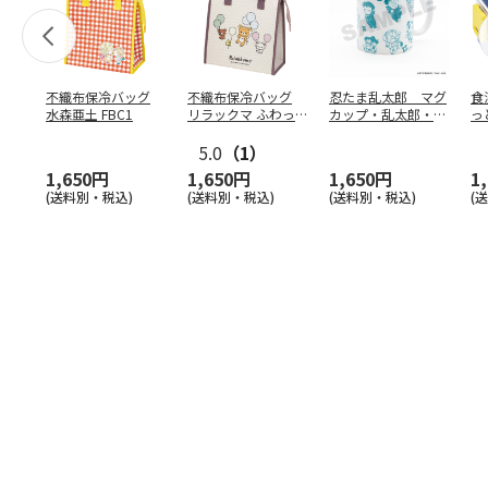
不織布保冷バッグ
不織布保冷バッグ
忍たま乱太郎 マグ
食
水森亜土 FBC1
リラックマ ふわっ
カップ・乱太郎・き
っ
と風船 FBC1
り丸・しんべヱ・山
ト
5.0
（1）
田伝
…
1,650円
1,650円
1,650円
1
(送料別・税込)
(送料別・税込)
(送料別・税込)
(