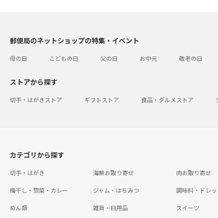
郵便局のネットショップの特集・イベント
母の日
こどもの日
父の日
お中元
敬老の日
ストアから探す
切手・はがきストア
ギフトストア
食品・グルメストア
カテゴリから探す
切手・はがき
海鮮お取り寄せ
肉お取り寄せ
梅干し・惣菜・カレー
ジャム・はちみつ
調味料・ドレッ
めん類
雑貨・日用品
スイーツ