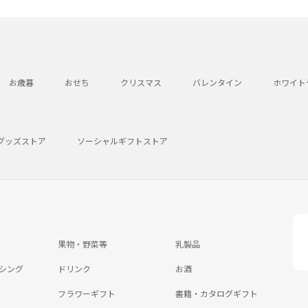
お歳暮
おせち
クリスマス
バレンタイン
ホワイト
グッズストア
ソーシャルギフトストア
果物・野菜等
乳製品
シング
ドリンク
お酒
フラワーギフト
書籍・カタログギフト