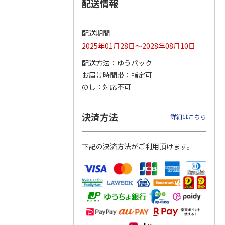
配送情報
配送期間
トマグ
コーデュロイ生地ラ
八角形ステンレスマ
マスコット付箸・箸
2025年01月28日～2028年08月10日
ポムプ
ンチバッグ ハロー
グボトル 500ml リ
置きセット 21cm 干
4
キティ KCOB2
ラックマ リラッ
…
支箸 ポムポムプ
…
配送方法
ゆうパック
お届け時間帯
指定可
2,200円
4,510円
1,320円
のし
対応不可
)
(送料別・税込)
(送料別・税込)
(送料別・税込)
決済方法
詳細はこちら
下記の決済方法がご利用頂けます。