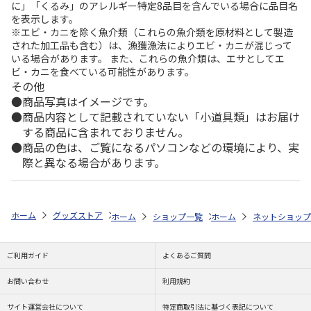
に」「くるみ」のアレルギー特定8品目を含んでいる場合に品目名
を表示します。
※エビ・カニを除く魚介類（これらの魚介類を原材料として製造
された加工品も含む）は、漁獲漁法によりエビ・カニが混じって
いる場合があります。 また、これらの魚介類は、エサとしてエ
ビ・カニを食べている可能性があります。
その他
商品写真はイメージです。
商品内容として記載されていない「小道具類」はお届け
する商品に含まれておりません。
商品の色は、ご覧になるパソコンなどの環境により、実
際と異なる場合があります。
ホーム
グッズストア
ディズニー
ミニーマウス
マグ大 NARUMI
ホーム
ショップ一覧
ホーム
スケーター
ネットショップ
マグ大 N
ご利用ガイド
よくあるご質問
お問い合わせ
利用規約
サイト運営会社について
特定商取引法に基づく表記について