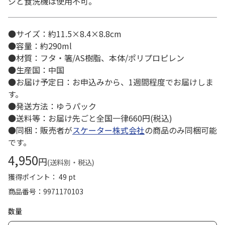
ジと食洗機は使用不可。
●サイズ：約11.5×8.4×8.8cm
●容量：約290ml
●材質：フタ・箸/AS樹脂、本体/ポリプロピレン
●生産国：中国
●お届け予定日：お申込みから、1週間程度でお届けしま
す。
●発送方法：ゆうパック
●送料等：お届け先ごと全国一律660円(税込)
●同梱：販売者が
スケーター株式会社
の商品のみ同梱可能
です。
4,950
円
(送料別・税込)
獲得ポイント： 49 pt
商品番号
9971170103
数量