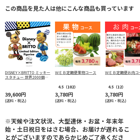
この商品を見た人は他にこんな商品も買っています
DISNEY×BRITTO ミッキー
ＷＥＢ定期便果物コース
ＷＥＢ定期便お肉コ
スタチュー 世界2000個数
量限定販売 <ブルー>(BRIT
001B)
4.5
（102）
4.5
（12）
39,600円
3,780円
3,780円
(送料・税込)
(送料・税込)
(送料・税込)
※天候や注文状況、大型連休・お盆・年末年
始・土日祝日をはさむ場合、お届けが遅れるこ
とがございますのであらかじめご了承くださ