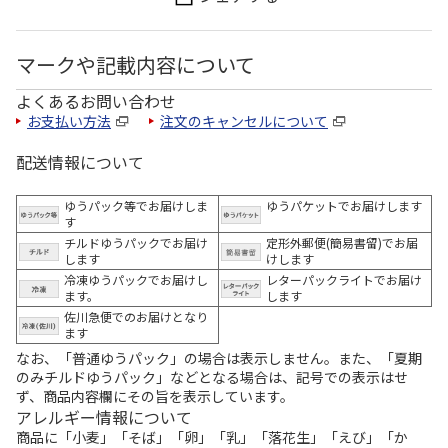
マークや記載内容について
よくあるお問い合わせ
お支払い方法
注文のキャンセルについて
配送情報について
ゆうパック等でお届けしま
ゆうパケットでお届けします
す
チルドゆうパックでお届け
定形外郵便(簡易書留)でお届
します
けします
冷凍ゆうパックでお届けし
レターパックライトでお届け
ます。
します
佐川急便でのお届けとなり
ます
なお、「普通ゆうパック」の場合は表示しません。また、「夏期
のみチルドゆうパック」などとなる場合は、記号での表示はせ
ず、商品内容欄にその旨を表示しています。
アレルギー情報について
商品に「小麦」「そば」「卵」「乳」「落花生」「えび」「か