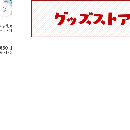
たま乱太郎 マグ
抗菌食洗機対応 ふ
陶器ダイカットマグ
マスコット入
ップ・乱太郎・き
わっと弁当箱 530ml
カップ ポムポムプ
ンクボトル 
丸・しんべヱ・山
水森亜土 PF
…
リン CHMGD4
キティ PSPR
伝
…
,650円
1,760円
2,970円
3,300円
送料別・税込)
(送料別・税込)
(送料別・税込)
(送料別・税込