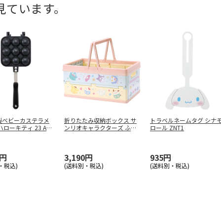
見ています。
製ベビーカステラメ
折りたたみ収納ボックス サ
トラベルネームタグ シナ
ハローキティ 23 AL
ンリオキャラクターズ ふに
ロール ZNT1
ゅまる
…
0円
3,190円
935円
・税込)
(送料別・税込)
(送料別・税込)