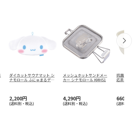
モ
ダイカットサウナマット シ
メッシュホットサンドメー
抗菌 電子レ
ナモロール ふにゅまるデザ
カー シナモロール KMHS1
応茶わん ハロ
イン
…
3
…
2,200円
4,290円
660円
(送料別・税込)
(送料別・税込)
(送料別・税込