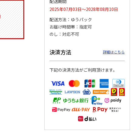
配送期間
2025年07月03日～2028年08月10日
配送方法
ゆうパック
お届け時間帯
指定可
りドリ
ふわっとフタタイト
コーデュロイ生地ラ
八角形ステンレスマ
ハロー
ランチボックス角型
ンチバッグ ハロー
グボトル 500ml リ
のし
対応不可
5MC
パペットスンスン
キティ KCOB2
ラックマ リラッ
…
R
…
1,485円
2,200円
4,510円
決済方法
詳細はこちら
)
(送料別・税込)
(送料別・税込)
(送料別・税込)
下記の決済方法がご利用頂けます。