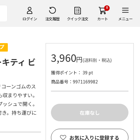
0
ログイン
注文履歴
クイック注文
カート
メニュー
3,960
円
キティ ビ
(送料別・税込)
獲得ポイント： 39 pt
商品番号
9971169982
リコーンゴムのス
も収まりやすい。
プッシュで開く。
付き。持ち運びに
お気に入りに登録する