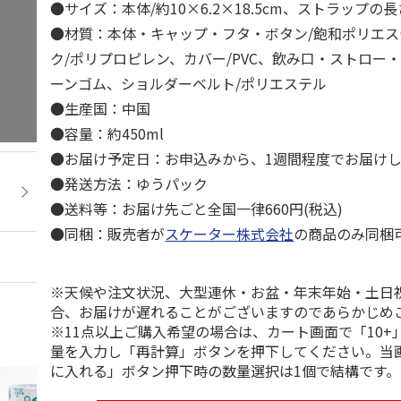
●サイズ：本体/約10×6.2×18.5cm、ストラップの長さ
●材質：本体・キャップ・フタ・ボタン/飽和ポリエ
ク/ポリプロピレン、カバー/PVC、飲み口・ストロー
ーンゴム、ショルダーベルト/ポリエステル
●生産国：中国
●容量：約450ml
●お届け予定日：お申込みから、1週間程度でお届け
●発送方法：ゆうパック
●送料等：お届け先ごと全国一律660円(税込)
●同梱：販売者が
スケーター株式会社
の商品のみ同梱
※天候や注文状況、大型連休・お盆・年末年始・土日
合、お届けが遅れることがございますのであらかじめ
※11点以上ご購入希望の場合は、カート画面で「10+
量を入力し「再計算」ボタンを押下してください。当
に入れる」ボタン押下時の数量選択は1個で結構です。