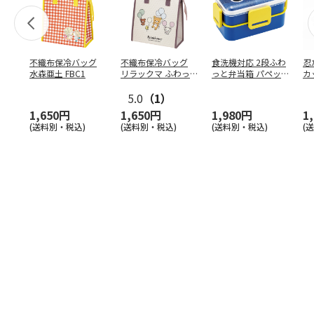
不織布保冷バッグ
不織布保冷バッグ
食洗機対応 2段ふわ
忍
水森亜土 FBC1
リラックマ ふわっ
っと弁当箱 パペッ
カ
と風船 FBC1
トスンスン PFLW
…
り
5.0
（1）
田
1,650円
1,650円
1,980円
1
(送料別・税込)
(送料別・税込)
(送料別・税込)
(