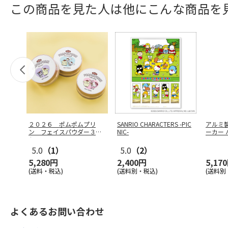
この商品を見た人は他にこんな商品を
２０２６ ポムポムプリ
SANRIO CHARACTERS -PIC
アルミ
ン フェイスパウダー３個
NIC-
ーカー 
セット
O
…
5.0
（1）
5.0
（2）
5,280円
2,400円
5,17
(送料・税込)
(送料別・税込)
(送料別
よくあるお問い合わせ