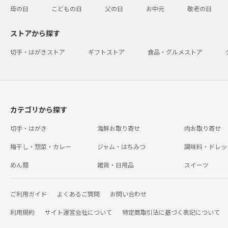
母の日
こどもの日
父の日
お中元
敬老の日
ストアから探す
切手・はがきストア
ギフトストア
食品・グルメストア
カテゴリから探す
切手・はがき
海鮮お取り寄せ
肉お取り寄せ
梅干し・惣菜・カレー
ジャム・はちみつ
調味料・ドレッ
めん類
雑貨・日用品
スイーツ
ご利用ガイド
よくあるご質問
お問い合わせ
利用規約
サイト運営会社について
特定商取引法に基づく表記について