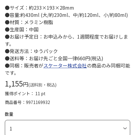
●サイズ：約233×193×28mm
●容量:約430ml (大/約230ml、中/約120ml、小/約80ml)
●材質：メラミン樹脂
●生産国：中国
●お届け予定日：お申込みから、1週間程度でお届けしま
す。
●発送方法：ゆうパック
●送料等：お届け先ごと全国一律660円(税込)
●同梱：販売者が
スケーター株式会社
の商品のみ同梱可能
です。
1,155
円
(送料別・税込)
獲得ポイント： 11 pt
商品番号
9971169932
数量
1