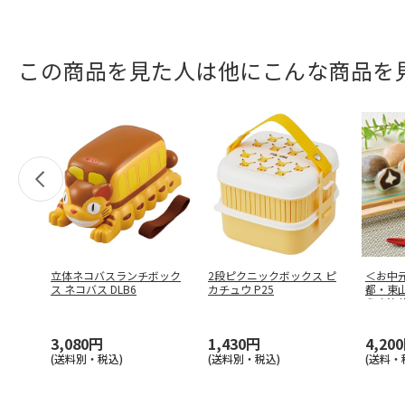
この商品を見た人は他にこんな商品を
立体ネコバスランチボック
2段ピクニックボックス ピ
＜お中
ス ネコバス DLB6
カチュウ P25
都・東
う宇治
3,080円
1,430円
4,20
(送料別・税込)
(送料別・税込)
(送料・