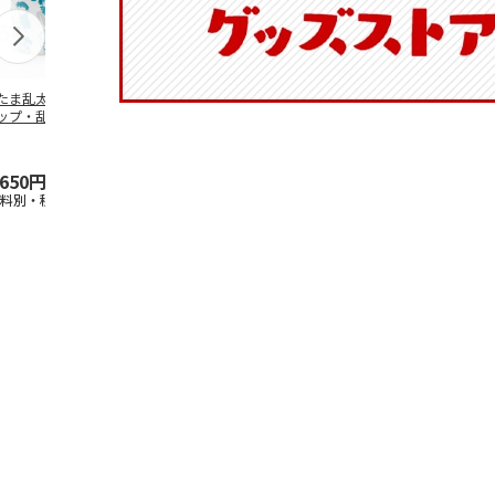
たま乱太郎 マグ
抗菌食洗機対応 ふ
陶器ダイカットマグ
マスコット入
ップ・乱太郎・き
わっと弁当箱 530ml
カップ ポムポムプ
ンクボトル 
丸・しんべヱ・山
水森亜土 PF
…
リン CHMGD4
キティ PSPR
伝
…
,650円
1,760円
2,970円
3,300円
送料別・税込)
(送料別・税込)
(送料別・税込)
(送料別・税込