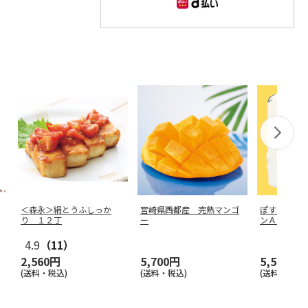
＜森永＞絹とうふしっか
宮崎県西都産 完熟マンゴ
ぽすくまの
り １２丁
ー
ンＡ ゴシ
4.9
（11）
2,560円
5,700円
5,500円
(送料・税込)
(送料・税込)
(送料・税込)