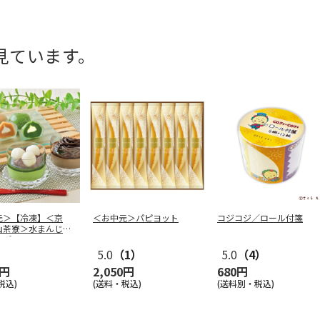
見ています。
元＞【冷凍】＜京
＜お中元＞パピヨット
コジコジ／ロール付箋
山茶寮＞水まんじゅ
茶プリ
…
5.0
（1）
5.0
（4）
0円
2,050円
680円
税込)
(送料・税込)
(送料別・税込)