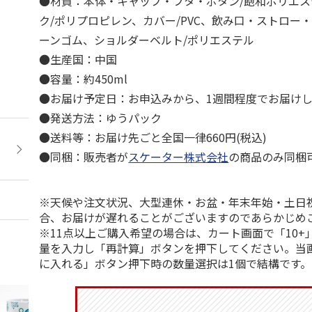
●材質：本体・キャップ・フタ・ボタン/飽和ポリエ
ク/ポリプロピレン、カバー/PVC、飲み口・ストロー
ーンゴム、ショルダーベルト/ポリエステル
●生産国：中国
●容量：約450ml
●お届け予定日：お申込みから、1週間程度でお届け
●発送方法：ゆうパック
●送料等：お届け先ごと全国一律660円(税込)
●同梱：販売者が
スケーター株式会社
の商品のみ同梱
※天候や注文状況、大型連休・お盆・年末年始・土日
合、お届けが遅れることがございますのであらかじめ
※11点以上ご購入希望の場合は、カート画面で「10+
量を入力し「再計算」ボタンを押下してください。当
に入れる」ボタン押下時の数量選択は1個で結構です。