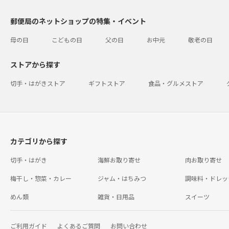
郵便局のネットショップの特集・イベント
母の日
こどもの日
父の日
お中元
敬老の日
ストアから探す
切手・はがきストア
ギフトストア
食品・グルメストア
カテゴリから探す
切手・はがき
海鮮お取り寄せ
肉お取り寄せ
梅干し・惣菜・カレー
ジャム・はちみつ
調味料・ドレッ
めん類
雑貨・日用品
スイーツ
ご利用ガイド
よくあるご質問
お問い合わせ