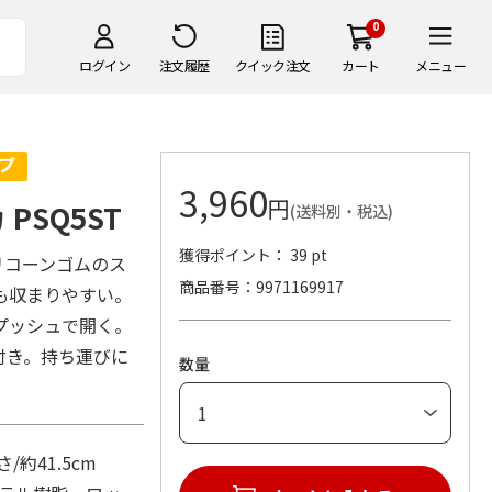
0
ログイン
注文履歴
クイック注文
カート
メニュー
3,960
円
PSQ5ST
(送料別・税込)
獲得ポイント： 39 pt
リコーンゴムのス
商品番号
9971169917
も収まりやすい。
プッシュで開く。
付き。持ち運びに
数量
/約41.5cm