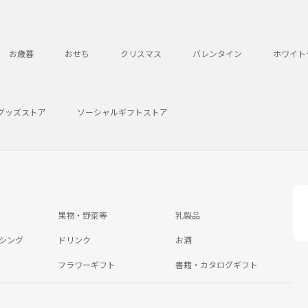
お歳暮
おせち
クリスマス
バレンタイン
ホワイト
グッズストア
ソーシャルギフトストア
果物・野菜等
乳製品
シング
ドリンク
お酒
フラワーギフト
書籍・カタログギフト