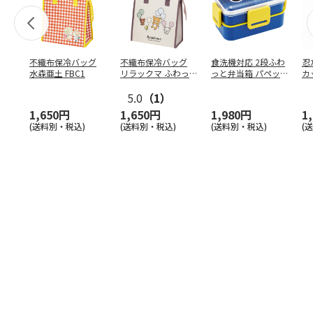
不織布保冷バッグ
不織布保冷バッグ
食洗機対応 2段ふわ
忍
水森亜土 FBC1
リラックマ ふわっ
っと弁当箱 パペッ
カ
と風船 FBC1
トスンスン PFLW
…
り
5.0
（1）
田
1,650円
1,650円
1,980円
1
(送料別・税込)
(送料別・税込)
(送料別・税込)
(