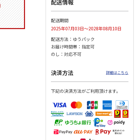
配送情報
配送期間
りドリ
ふわっとフタタイト
コーデュロイ生地ラ
八角形ステンレスマ
2025年07月03日～2028年08月10日
ハロー
ランチボックス角型
ンチバッグ ハロー
グボトル 500ml リ
5MC
パペットスンスン
キティ KCOB2
ラックマ リラッ
…
配送方法
ゆうパック
R
…
お届け時間帯
指定可
1,485円
2,200円
4,510円
のし
対応不可
)
(送料別・税込)
(送料別・税込)
(送料別・税込)
決済方法
詳細はこちら
下記の決済方法がご利用頂けます。