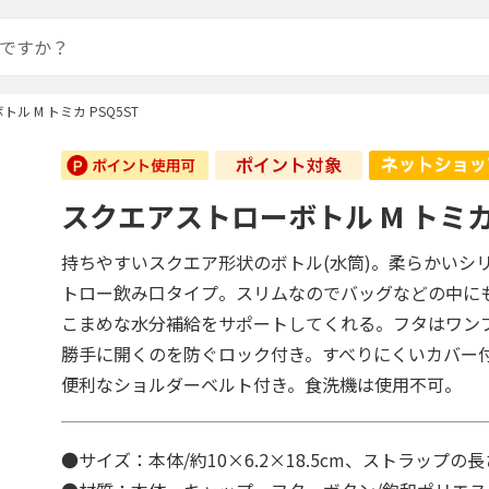
ル M トミカ PSQ5ST
スクエアストローボトル M トミカ 
持ちやすいスクエア形状のボトル(水筒)。柔らかいシ
トロー飲み口タイプ。スリムなのでバッグなどの中に
こまめな水分補給をサポートしてくれる。フタはワン
勝手に開くのを防ぐロック付き。すべりにくいカバー
便利なショルダーベルト付き。食洗機は使用不可。
●サイズ：本体/約10×6.2×18.5cm、ストラップの長さ