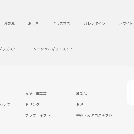
お歳暮
おせち
クリスマス
バレンタイン
ホワイト
グッズストア
ソーシャルギフトストア
果物・野菜等
乳製品
シング
ドリンク
お酒
フラワーギフト
書籍・カタログギフト