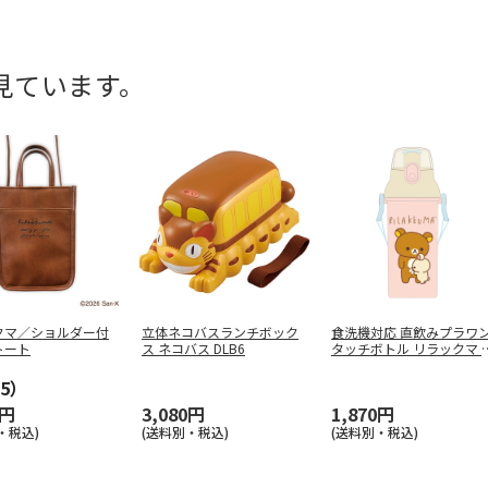
見ています。
クマ／ショルダー付
立体ネコバスランチボック
食洗機対応 直飲みプラワ
トート
ス ネコバス DLB6
タッチボトル リラックマ 
ニメ
…
5）
0円
3,080円
1,870円
・税込)
(送料別・税込)
(送料別・税込)