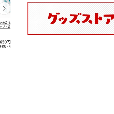
たま乱太郎 マグ
抗菌食洗機対応 ふ
マスコット入りドリ
陶器ダイカッ
ップ・乱太郎・き
わっと弁当箱 530ml
ンクボトル ハロー
カップ ポム
丸・しんべヱ・山
水森亜土 PF
…
キティ PSPR5MC
リン CHMGD
伝
…
,650円
1,760円
3,300円
2,970円
送料別・税込)
(送料別・税込)
(送料別・税込)
(送料別・税込