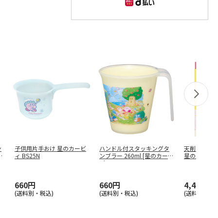
ン
子供用片手おけ 星のカービ
ハンドル付スタッキングタ
天削げ箸 21
ア
ィ BS25N
ンブラー 260ml [星のカー
星のカービィ 
ビ
…
660円
660円
4,400円
(送料別・税込)
(送料別・税込)
(送料別・税込