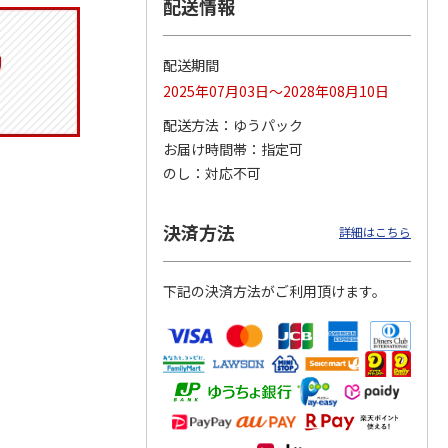
配送情報
配送期間
トマグ
コーデュロイ生地ラ
ふわっとフタタイト
八角形ステンレスマ
2025年07月03日～2028年08月10日
ポムプ
ンチバッグ ハロー
ランチボックス角型
グボトル 500ml リ
4
キティ KCOB2
パペットスンスン
ラックマ リラッ
…
配送方法
ゆうパック
R
…
お届け時間帯
指定可
2,200円
1,485円
4,510円
のし
対応不可
)
(送料別・税込)
(送料別・税込)
(送料別・税込)
決済方法
詳細はこちら
下記の決済方法がご利用頂けます。