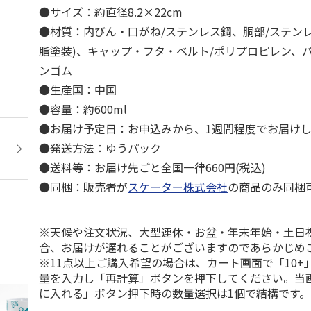
●サイズ：約直径8.2×22cm
●材質：内びん・口がね/ステンレス鋼、胴部/ステン
脂塗装)、キャップ・フタ・ベルト/ポリプロピレン、
ンゴム
●生産国：中国
●容量：約600ml
●お届け予定日：お申込みから、1週間程度でお届け
●発送方法：ゆうパック
●送料等：お届け先ごと全国一律660円(税込)
●同梱：販売者が
スケーター株式会社
の商品のみ同梱
※天候や注文状況、大型連休・お盆・年末年始・土日
合、お届けが遅れることがございますのであらかじめ
※11点以上ご購入希望の場合は、カート画面で「10+
量を入力し「再計算」ボタンを押下してください。当
に入れる」ボタン押下時の数量選択は1個で結構です。