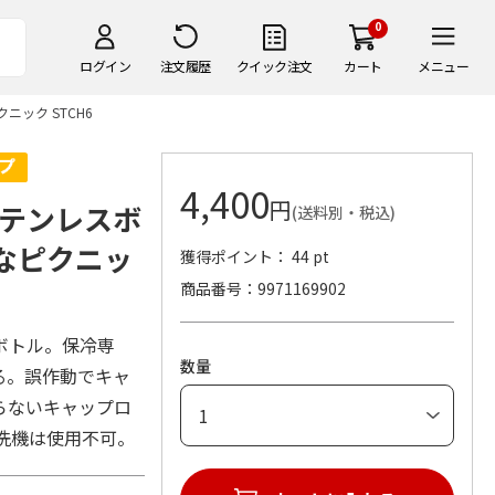
0
ログイン
注文履歴
クイック注文
カート
メニュー
ニック STCH6
4,400
円
テンレスボ
(送料別・税込)
プなピクニッ
獲得ポイント： 44 pt
商品番号
9971169902
ボトル。保冷専
数量
る。誤作動でキャ
らないキャップロ
食洗機は使用不可。