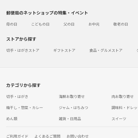
郵便局のネットショップの特集・イベント
母の日
こどもの日
父の日
お中元
敬老の日
ストアから探す
切手・はがきストア
ギフトストア
食品・グルメストア
カテゴリから探す
切手・はがき
海鮮お取り寄せ
肉お取り寄せ
梅干し・惣菜・カレー
ジャム・はちみつ
調味料・ドレッ
めん類
雑貨・日用品
スイーツ
ご利用ガイド
よくあるご質問
お問い合わせ