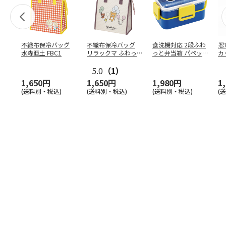
不織布保冷バッグ
不織布保冷バッグ
食洗機対応 2段ふわ
忍
水森亜土 FBC1
リラックマ ふわっ
っと弁当箱 パペッ
カ
と風船 FBC1
トスンスン PFLW
…
り
5.0
（1）
田
1,650円
1,650円
1,980円
1
(送料別・税込)
(送料別・税込)
(送料別・税込)
(