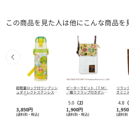
この商品を見た人は他にこんな商品を
超軽量ロック付ワンプッシ
ピーターラビット（ＴＭ）
リラッ
ュダイレクトステンレスボ
／織りフラップ付きポシェ
きミニ
トル 星の
…
ット
5.0
（2）
4.8
（
3,850円
1,900円
1,95
(送料別・税込)
(送料別・税込)
(送料別