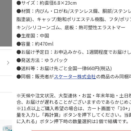
●サイズ：約直径6.8×23cm
●材質：内びん・口がね/ステンレス鋼、胴部/ステン
脂塗装)、キャップ/飽和ポリエステル樹脂、フタ/ポ
キン/シリコーンゴム、底板：熱可塑性エラストマー
●生産国：中国
●容量：約470ml
●お届け予定日：お申込みから、1週間程度でお届け
●発送方法：ゆうパック
●送料等：お届け先ごと全国一律660円(税込)
●同梱：販売者が
スケーター株式会社
の商品のみ同梱
※天候や注文状況、大型連休・お盆・年末年始・土日
合、お届けが遅れることがございますのであらかじめ
※11点以上ご購入希望の場合は、カート画面で「10+
量を入力し「再計算」ボタンを押下してください。当
に入れる」ボタン押下時の数量選択は1個で結構です。