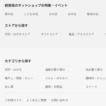
郵便局のネットショップの特集・イベント
母の日
こどもの日
父の日
お中元
敬老の日
ストアから探す
切手・はがきストア
ギフトストア
食品・グルメストア
カテゴリから探す
切手・はがき
海鮮お取り寄せ
肉お取り寄せ
梅干し・惣菜・カレー
ジャム・はちみつ
調味料・ドレッ
めん類
雑貨・日用品
スイーツ
ご利用ガイド
よくあるご質問
お問い合わせ