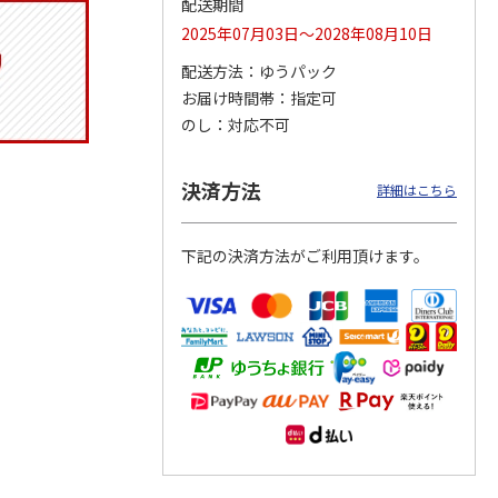
配送期間
2025年07月03日～2028年08月10日
配送方法
ゆうパック
お届け時間帯
指定可
トマグ
コーデュロイ生地ラ
ふわっとフタタイト
八角形ステンレスマ
ポムプ
ンチバッグ ハロー
ランチボックス角型
グボトル 500ml リ
のし
対応不可
4
キティ KCOB2
パペットスンスン
ラックマ リラッ
…
R
…
2,200円
1,485円
4,510円
決済方法
詳細はこちら
)
(送料別・税込)
(送料別・税込)
(送料別・税込)
下記の決済方法がご利用頂けます。