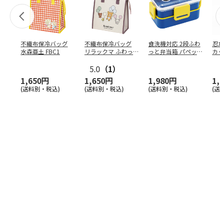
不織布保冷バッグ
不織布保冷バッグ
食洗機対応 2段ふわ
忍
水森亜土 FBC1
リラックマ ふわっ
っと弁当箱 パペッ
カ
と風船 FBC1
トスンスン PFLW
…
り
5.0
（1）
田
1,650円
1,650円
1,980円
1
(送料別・税込)
(送料別・税込)
(送料別・税込)
(