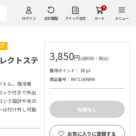
0
ログイン
注文履歴
クイック注文
カート
メニュー
3,850
円
レクトステ
(送料別・税込)
4
獲得ポイント： 38 pt
商品番号
9971169899
ボトル。保冷専
ロック付きで外出
ロック設計や氷の
トは付け外し可能
お気に入りに登録する