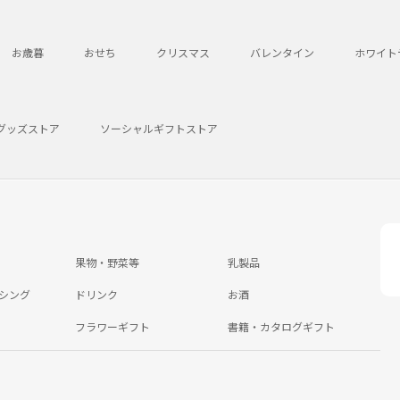
お歳暮
おせち
クリスマス
バレンタイン
ホワイト
グッズストア
ソーシャルギフトストア
果物・野菜等
乳製品
シング
ドリンク
お酒
フラワーギフト
書籍・カタログギフト