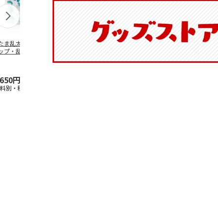
たま乱太郎 マグ
抗菌食洗機対応 ふ
マスコット入りドリ
陶器ダイカッ
ップ・乱太郎・き
わっと弁当箱 530ml
ンクボトル ハロー
カップ ポム
丸・しんべヱ・山
水森亜土 PF
…
キティ PSPR5MC
リン CHMGD
伝
…
,650円
1,760円
3,300円
2,970円
送料別・税込)
(送料別・税込)
(送料別・税込)
(送料別・税込