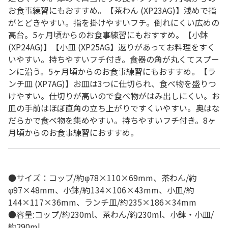
お食事練習にもおすすめ。【茶わん (XP23AG)】浅めで指
がとどきやすい。指を掛けやすいフチ。倒れにくい広めの
高台。5ヶ月頃からのお食事練習にもおすすめ。【小鉢
(XP24AG)】【小皿 (XP25AG】返りがあってお料理をすく
いやすい。持ちやすいフチ付き。食器の角が丸くてスプー
ンに沿う。5ヶ月頃からのお食事練習にもおすすめ。【ラ
ンチ皿 (XP7AG)】お皿は3つに仕切られ、食べ物を盛りつ
けやすい。仕切りが高いので食べ物がはみ出しにくい。お
皿の手前はほぼ直角の立ち上がりですくいやすい。奥はな
だらかで食べ物を集めやすい。持ちやすいフチ付き。8ヶ
月頃からのお食事練習におすすめ。
●サイズ：コップ/約φ78×110×69mm、茶わん/約
φ97×48mm、小鉢/約134×106×43mm、小皿/約
144×117×36mm、ランチ皿/約235×186×34mm
●容量:コップ/約230ml、茶わん/約230ml、小鉢・小皿/
約290ml