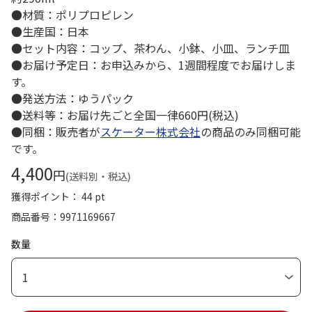
●材質：ポリプロピレン
●生産国：日本
●セット内容：コップ、茶わん、小鉢、小皿、ランチ皿
●お届け予定日：お申込みから、1週間程度でお届けしま
す。
●発送方法：ゆうパック
●送料等：お届け先ごと全国一律660円(税込)
●同梱：販売者が
スケーター株式会社
の商品のみ同梱可能
です。
4,400
円
(送料別・税込)
獲得ポイント： 44 pt
商品番号
9971169667
数量
1