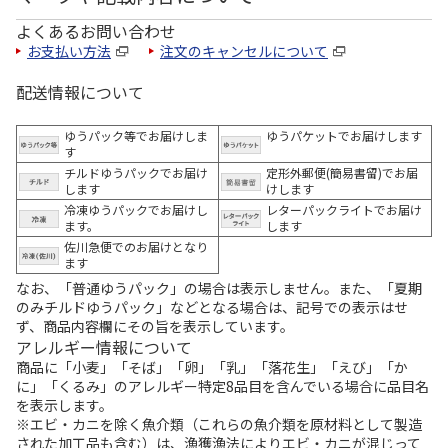
よくあるお問い合わせ
お支払い方法
注文のキャンセルについて
配送情報について
ゆうパック等でお届けしま
ゆうパケットでお届けします
す
チルドゆうパックでお届け
定形外郵便(簡易書留)でお届
します
けします
冷凍ゆうパックでお届けし
レターパックライトでお届け
ます。
します
佐川急便でのお届けとなり
ます
なお、「普通ゆうパック」の場合は表示しません。また、「夏期
のみチルドゆうパック」などとなる場合は、記号での表示はせ
ず、商品内容欄にその旨を表示しています。
アレルギー情報について
商品に「小麦」「そば」「卵」「乳」「落花生」「えび」「か
に」「くるみ」のアレルギー特定8品目を含んでいる場合に品目名
を表示します。
※エビ・カニを除く魚介類（これらの魚介類を原材料として製造
された加工品も含む）は、漁獲漁法によりエビ・カニが混じって