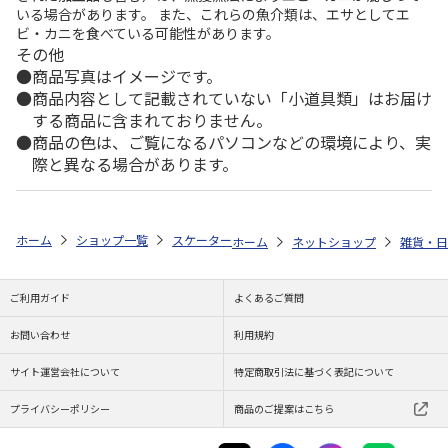
いる場合があります。 また、これらの魚介類は、エサとしてエ
ビ・カニを食べている可能性があります。
その他
商品写真はイメージです。
商品内容として記載されていない「小道具類」はお届け
する商品に含まれておりません。
商品の色は、ご覧になるパソコンなどの環境により、実
際と異なる場合があります。
ホーム
ショップ一覧
スケーター
ベビー食器セット はらぺこあおむし X
ホーム
ネットショップ
雑貨・日
ご利用ガイド
よくあるご質問
お問い合わせ
利用規約
サイト運営会社について
特定商取引法に基づく表記について
プライバシーポリシー
商品のご提案はこちら