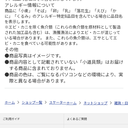
アレルギー情報について
商品に「小麦」「そば」「卵」「乳」「落花生」「えび」「か
に」「くるみ」のアレルギー特定8品目を含んでいる場合に品目名
を表示します。
※エビ・カニを除く魚介類（これらの魚介類を原材料として製造
された加工品も含む）は、漁獲漁法によりエビ・カニが混じって
いる場合があります。 また、これらの魚介類は、エサとしてエ
ビ・カニを食べている可能性があります。
その他
商品写真はイメージです。
商品内容として記載されていない「小道具類」はお届け
する商品に含まれておりません。
商品の色は、ご覧になるパソコンなどの環境により、実
際と異なる場合があります。
ホーム
ショップ一覧
スケーター
八角形ステンレスマグボトル 350ml
ホーム
ネットショップ
雑貨・日
ご利用ガイド
よくあるご質問