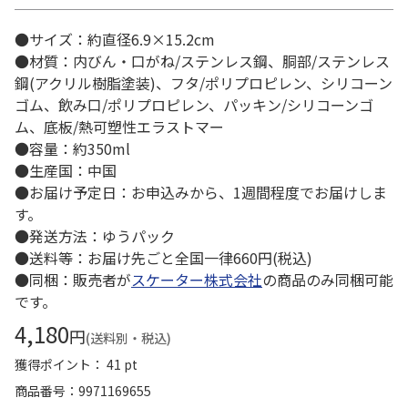
●サイズ：約直径6.9×15.2cm
●材質：内びん・口がね/ステンレス鋼、胴部/ステンレス
鋼(アクリル樹脂塗装)、フタ/ポリプロピレン、シリコーン
ゴム、飲み口/ポリプロピレン、パッキン/シリコーンゴ
ム、底板/熱可塑性エラストマー
●容量：約350ml
●生産国：中国
●お届け予定日：お申込みから、1週間程度でお届けしま
す。
●発送方法：ゆうパック
●送料等：お届け先ごと全国一律660円(税込)
●同梱：販売者が
スケーター株式会社
の商品のみ同梱可能
です。
4,180
円
(送料別・税込)
獲得ポイント： 41 pt
商品番号
9971169655