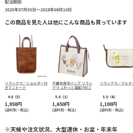
配送期間
2025年07月03日～2028年08月10日
この商品を見た人は他にこんな商品も買っています
リラックマ／ショルダー付
不織布保冷バッグ リラッ
リラックマ／マルチ
きミニトート
クマ ふわっと風船 FBC1
4.8
（5）
5.0
（1）
5.0
（6）
1,950円
1,650円
1,100円
(送料別・税込)
(送料別・税込)
(送料別・税込)
※天候や注文状況、大型連休・お盆・年末年